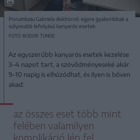
Porumboiu Gabriela doktornő: egyre gyakoribbak a
súlyosabb lefolyású kanyarós esetek
FOTÓ: BODOR TÜNDE
Az egyszerűbb kanyarós esetek kezelése
3–4 napot tart, a szövődményeseké akár
9–10 napig is elhúzódhat, és ilyen is bőven
akad:
az összes eset több mint
felében valamilyen
komplikáció lép fel,