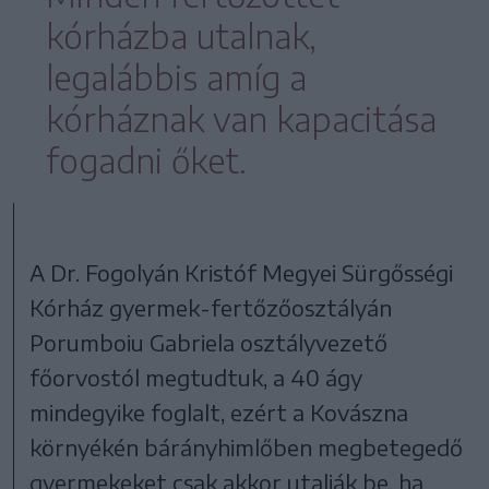
kórházba utalnak,
legalábbis amíg a
kórháznak van kapacitása
fogadni őket.
A Dr. Fogolyán Kristóf Megyei Sürgősségi
Kórház gyermek-fertőzőosztályán
Porumboiu Gabriela osztályvezető
főorvostól megtudtuk, a 40 ágy
mindegyike foglalt, ezért a Kovászna
környékén bárányhimlőben megbetegedő
gyermekeket csak akkor utalják be, ha