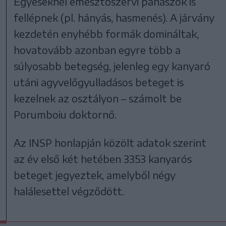
Egyeseknél emésztőszervi panaszok is
fellépnek (pl. hányás, hasmenés). A járvány
kezdetén enyhébb formák domináltak,
hovatovább azonban egyre több a
súlyosabb betegség, jelenleg egy kanyaró
utáni agyvelőgyulladásos beteget is
kezelnek az osztályon – számolt be
Porumboiu doktornő.
Az INSP honlapján közölt adatok szerint
az év első két hetében 3353 kanyarós
beteget jegyeztek, amelyből négy
halálesettel végződött.