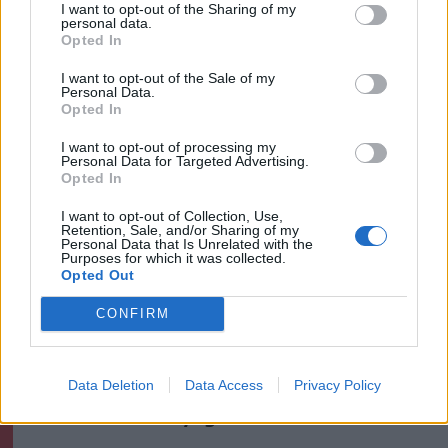
Székelyhon
I want to opt-out of the Sharing of my
personal data.
Életét vesztette két halász,
Opted In
akiket villámcsapás ért a
I want to opt-out of the Sale of my
Maros partján – frissítve
Personal Data.
Opted In
Székely Sport
I want to opt-out of processing my
Personal Data for Targeted Advertising.
Corbu góljától hangos a
Opted In
román és a magyar sajtó,
I want to opt-out of Collection, Use,
válogatott meghívót
Retention, Sale, and/or Sharing of my
Personal Data that Is Unrelated with the
sürgetnek
Purposes for which it was collected.
Opted Out
Krónika
CONFIRM
Büntetőfeljelentést tett
Majka ügyvédje a romániai
Data Deletion
Data Access
Privacy Policy
telefonszámról érkezett
fenyegetés miatt