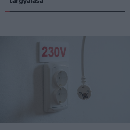
tárgyalása