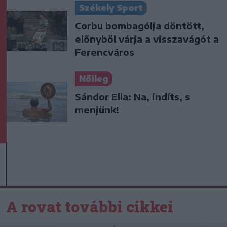
Székely Sport
Corbu bombagólja döntött,
előnyből várja a visszavágót a
Ferencváros
Nőileg
Sándor Ella: Na, indíts, s
menjünk!
A rovat további cikkei