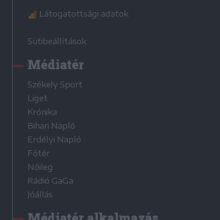
Látogatottsági adatok
Sütibeállítások
Médiatér
Székely Sport
Liget
Krónika
Bihari Napló
Erdélyi Napló
Főtér
Nőileg
Rádió GaGa
Jóállás
Médiatér alkalmazás