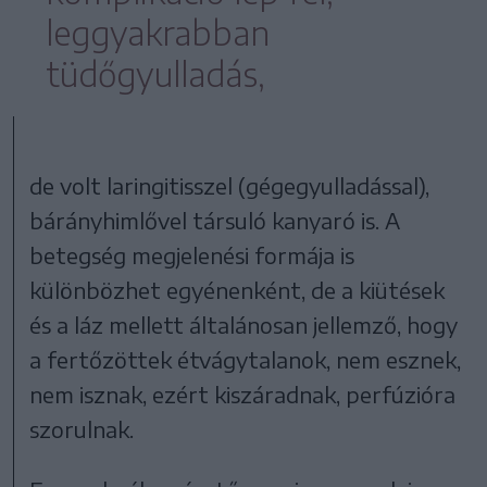
leggyakrabban
tüdőgyulladás,
de volt laringitisszel (gégegyulladással),
bárányhimlővel társuló kanyaró is. A
betegség megjelenési formája is
különbözhet egyénenként, de a kiütések
és a láz mellett általánosan jellemző, hogy
a fertőzöttek étvágytalanok, nem esznek,
nem isznak, ezért kiszáradnak, perfúzióra
szorulnak.