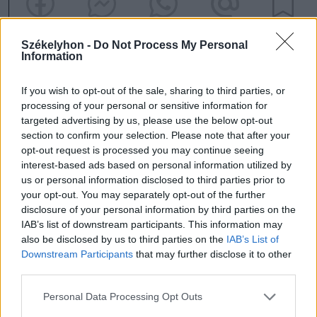
Székelyhon -
Do Not Process My Personal
Information
If you wish to opt-out of the sale, sharing to third parties, or
szóljon hozzá!
processing of your personal or sensitive information for
targeted advertising by us, please use the below opt-out
section to confirm your selection. Please note that after your
opt-out request is processed you may continue seeing
interest-based ads based on personal information utilized by
Ezek is érdekelhetik
us or personal information disclosed to third parties prior to
your opt-out. You may separately opt-out of the further
disclosure of your personal information by third parties on the
Székelyhon
IAB’s list of downstream participants. This information may
also be disclosed by us to third parties on the
IAB’s List of
Tömegverekedés lett a szűk
Downstream Participants
that may further disclose it to other
mezőgazdasági úti vitából
third parties.
Csatószegen
Personal Data Processing Opt Outs