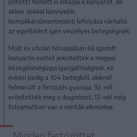
(oltott) felnőtt is elkapja a kanyarót, de
akkor sokkal könnyebb,
komplikációmentesebb lefolyása várható
az egyébként igen veszélyes betegségnek.
Múlt év utolsó hónapjában 66 igazolt
kanyarós esetet jelentettek a megyei
közegészségügyi igazgatóságnak, ez
évben pedig a 104 betegből, akiknél
felmerült a fertőzés gyanúja, 92-nél
erősítették meg a diagnózist, 12-nél még
folyamatban van a minták elemzése.
Minden fertőzöttet