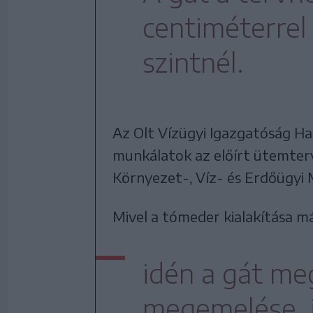
centiméterrel
szintnél.
Az Olt Vízügyi Igazgatóság Ha
munkálatok az előírt ütemterv
Környezet-, Víz- és Erdőügyi M
Mivel a tómeder kialakítása m
idén a gát me
megemelése, il