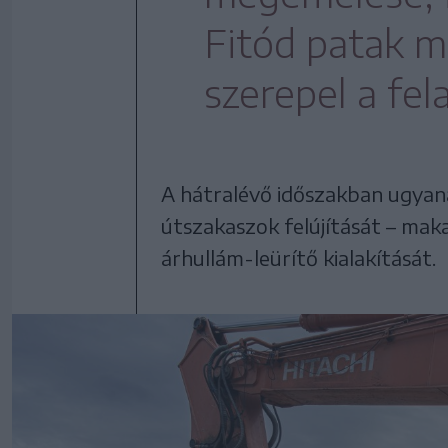
Fitód patak m
szerepel a fel
A hátralévő időszakban ugyana
útszakaszok felújítását – mak
árhullám-leürítő kialakítását.