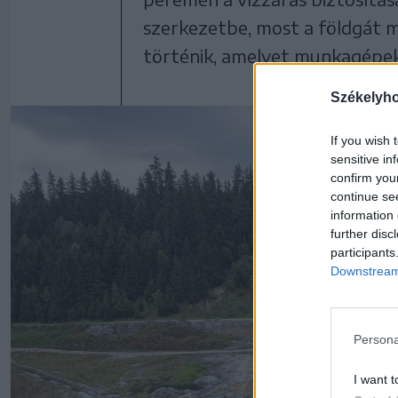
szerkezetbe, most a földgát m
történik, amelyet munkagépek 
Székelyh
If you wish 
sensitive in
confirm you
continue se
information 
further disc
participants
Downstream 
Persona
I want t