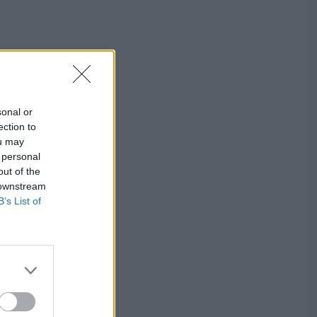
sonal or
ection to
ou may
 personal
out of the
 downstream
B’s List of