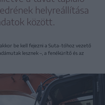
edrének helyreállítása
adatok között.
kkor be kell fejezni a Suta-tóhoz vezető
adámutak lesznek –, a fenékürítő és az