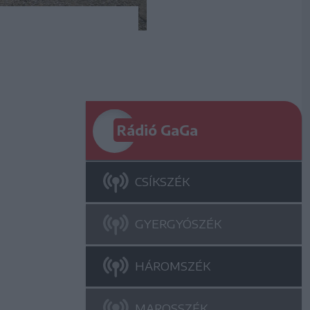
Rádió GaGa
CSÍKSZÉK
GYERGYÓSZÉK
HÁROMSZÉK
MAROSSZÉK