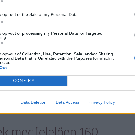
In
o opt-out of the Sale of my Personal Data.
In
to opt-out of processing my Personal Data for Targeted
ing.
In
o opt-out of Collection, Use, Retention, Sale, and/or Sharing
ersonal Data that Is Unrelated with the Purposes for which it
lected.
Out
CONFIRM
enékürítő kialakítása is, alul kivezető
Data Deletion
Data Access
Privacy Policy
ek megfelelően 160