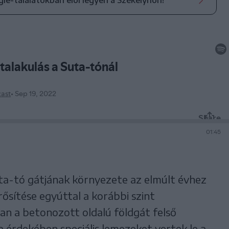
ogle-találatokban elöl legyen a Székelyhon!
a-tó gátjának környezete az elmúlt évhez
ősítése egyúttal a korábbi szint
ban a betonozott oldalú földgát felső
a érdekében speciális lemezeket vertek le a