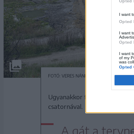
Opted 
I want t
Opted 
I want 
Advertis
Opted 
I want t
of my P
was col
Opted 
FOTÓ: VERES NÁNDOR
Ugyanakkor folyamatban van a f
csatornával.
A gát a tervn