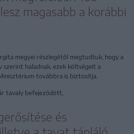
 lesz magasabb a korábbi
rgita megyei részlegétől megtudtuk, hogy a
 szerint haladnak, ezek költségeit a
inisztérium továbbra is biztosítja.
ár tavaly befejeződött,
gerősítése és
letve a tavat tápláló