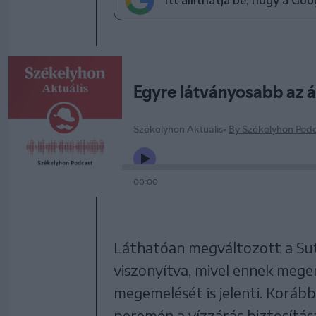
Itt állíthatja be, hogy a Go
Láthatóan megváltozott a Sut
viszonyítva, mivel ennek meger
megemelését is jelenti. Koráb
peremén a vízzárás biztosítás