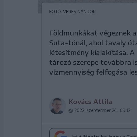
FOTÓ: VERES NÁNDOR
Földmunkákat végeznek a 
Suta-tónál, ahol tavaly óta
létesítmény kialakítása. A
tározó szerepe továbbra i
vízmennyiség felfogása les
Kovács Attila
2022. szeptember 24., 09:12