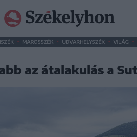
•
•
•
•
SZÉK
MAROSSZÉK
UDVARHELYSZÉK
VILÁG
abb az átalakulás a Su