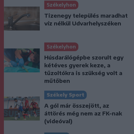
Székelyhon
Tizenegy település maradhat
víz nélkül Udvarhelyszéken
Székelyhon
Húsdarálógépbe szorult egy
kétéves gyerek keze, a
tűzoltókra is szükség volt a
műtőben
Székely Sport
A gól már összejött, az
áttörés még nem az FK-nak
(videóval)