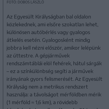
FOTÓ: DOBOS LÁSZLÓ
Az Egyesült Királyságban bal oldalon
közlekednek, ami elsőre szokatlan lehet,
különösen autóbérlés vagy gyalogos
átkelés esetén. Gyalogosként mindig
jobbra kell nézni először, amikor lelépünk
az úttestre. A gépjárművek
rendszámtáblái elöl fehérek, hátul sárgák
– ez a színkülönbség segíti a járművek
irányának gyors felismerését. Az Egyesült
Királyság nem a metrikus rendszert
használja: a távolságot mérföldben mérik
(1 mérföld ≈ 1,6 km), a rövidebb