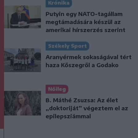
Krónika
Putyin egy NATO-tagállam
megtámadására készül az
amerikai hírszerzés szerint
Székely Sport
Aranyérmek sokaságával tért
haza Kőszegről a Godako
Nőileg
B. Máthé Zsuzsa: Az élet
„doktoriját” végeztem el az
epilepsziámmal