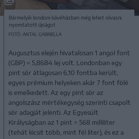
Bármelyik londoni kávéházban még lehet olvasni
nyomtatott újságot
FOTÓ: ANTAL GABRIELLA
Augusztus elején hivatalosan 1 angol font
(GBP) ≈ 5,8684 lej volt. Londonban egy
pint sör átlagosan 6,10 fontba került,
egyes prémium helyeken akár 7 font fölé
is emelkedett. Az egy pint sör az
angolszász mértékegység szerinti csapolt
sör adagját jelenti. Az Egyesült
Királyságban az 1 pint = 568 milliliter
(tehát kicsit több, mint fél liter), és ez a