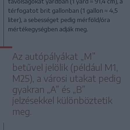
távolságokat yardban (1 yard ≈ 91,4 cm), a
térfogatot brit gallonban (1 gallon ≈ 4,5
liter), a sebességet pedig mérföld/óra
mértékegységben adják meg.
Az autópályákat „M”
betűvel jelölik (például M1,
M25), a városi utakat pedig
gyakran „A” és „B”
jelzésekkel különböztetik
meg.