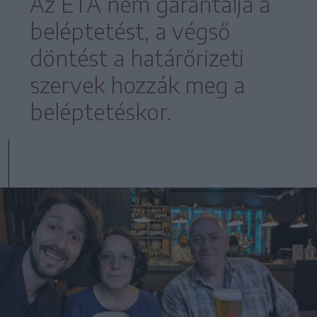
Az ETA nem garantálja a
beléptetést, a végső
döntést a határőrizeti
szervek hozzák meg a
beléptetéskor.