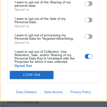
I want to opt-out of the Sharing of my
personal data.
környékén sétálva az utak mentén
Opted In
mindenütt szederbokrok sorakoztak.
I want to opt-out of the Sale of my
Personal Data.
Opted In
I want to opt-out of processing my
Personal Data for Targeted Advertising.
Opted In
I want to opt-out of Collection, Use,
Retention, Sale, and/or Sharing of my
Personal Data that Is Unrelated with the
Purposes for which it was collected.
Opted Out
CONFIRM
Data Deletion
Data Access
Privacy Policy
Bedfordi képeslap