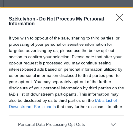
Székelyhon -
Do Not Process My Personal
A termináltól automata
Information
vonatkapcsolat működik a
If you wish to opt-out of the sale, sharing to third parties, or
Luton Airport Parkway
processing of your personal or sensitive information for
targeted advertising by us, please use the below opt-out
vasútállomásig, ahonnan
section to confirm your selection. Please note that after your
opt-out request is processed you may continue seeing
gyorsvonattal 30–40 perc
interest-based ads based on personal information utilized by
us or personal information disclosed to third parties prior to
alatt elérhető London
your opt-out. You may separately opt-out of the further
központja, a St. Pancras
disclosure of your personal information by third parties on the
IAB’s list of downstream participants. This information may
International állomás.
also be disclosed by us to third parties on the
IAB’s List of
Downstream Participants
that may further disclose it to other
third parties.
Personal Data Processing Opt Outs
Érdekes volt látni, hogy a repülőtér