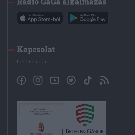
Rádió GaGa alkalmazás
Kapcsolat
Írjon nekünk