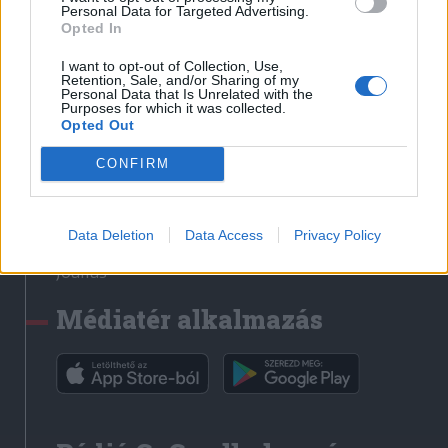
Médiatér
Personal Data for Targeted Advertising.
Opted In
Székely Sport
I want to opt-out of Collection, Use,
Liget
Retention, Sale, and/or Sharing of my
Personal Data that Is Unrelated with the
Krónika
Purposes for which it was collected.
Opted Out
Bihari Napló
Erdélyi Napló
CONFIRM
Főtér
Nőileg
Data Deletion
Data Access
Privacy Policy
Rádió GaGa
Jóállás
Médiatér alkalmazás