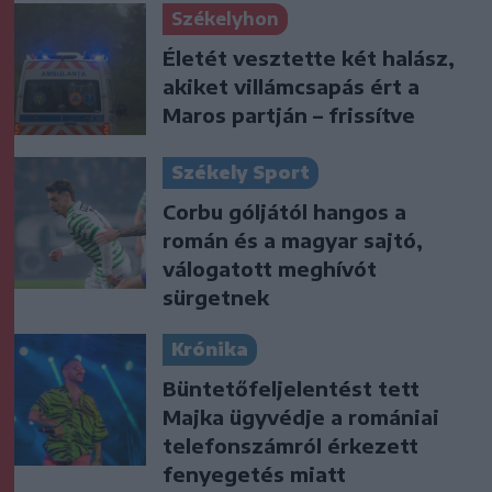
Székelyhon
Életét vesztette két halász,
akiket villámcsapás ért a
Maros partján – frissítve
Székely Sport
Corbu góljától hangos a
román és a magyar sajtó,
válogatott meghívót
sürgetnek
Krónika
Büntetőfeljelentést tett
Majka ügyvédje a romániai
telefonszámról érkezett
fenyegetés miatt