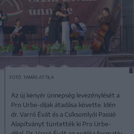
FOTÓ: TAMÁS ATTILA
Az új kenyér ünnepség levezénylését a
Pro Urbe-díjak átadása követte. Idén
dr. Varró Évát és a Csíksomlyói Passió
Alapítványt tüntették ki Pro Urbe-
díjjal. Dr. Varró Évát az erdélyi formatív