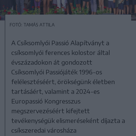
FOTÓ: TAMÁS ATTILA
A Csíksomlyói Passió Alapítványt a
csíksomlyói ferences kolostor által
évszázadokon át gondozott
Csíksomlyói Passiójáték 1996-os
felélesztéséért, örökségünk életben
tartásáért, valamint a 2024-es
Europassió Kongresszus
megszervezéséért kifejtett
tevékenységük elismeréseként díjazta a
csíkszeredai városháza