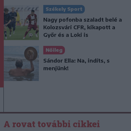
Székely Sport
Nagy pofonba szaladt belé a
Kolozsvári CFR, kikapott a
Győr és a Loki is
Nőileg
Sándor Ella: Na, indíts, s
menjünk!
A rovat további cikkei