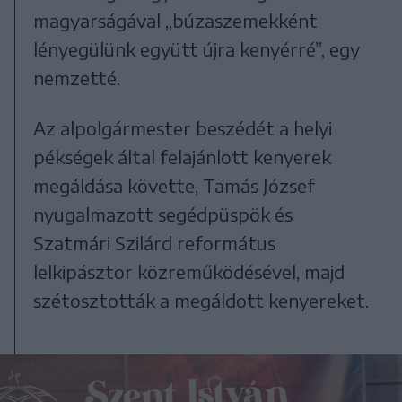
magyarságával „búzaszemekként
lényegülünk együtt újra kenyérré”, egy
nemzetté.
Az alpolgármester beszédét a helyi
pékségek által felajánlott kenyerek
megáldása követte, Tamás József
nyugalmazott segédpüspök és
Szatmári Szilárd református
lelkipásztor közreműködésével, majd
szétosztották a megáldott kenyereket.