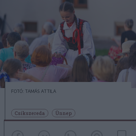
FOTÓ: TAMÁS ATTILA
Csíkszereda
Ünnep