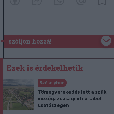
szóljon hozzá!
Ezek is érdekelhetik
Székelyhon
Tömegverekedés lett a szűk
mezőgazdasági úti vitából
Csatószegen