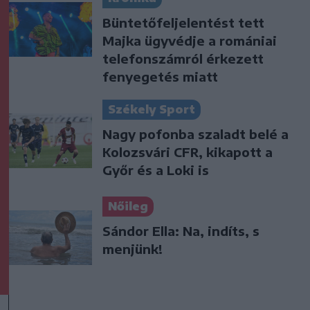
Büntetőfeljelentést tett
Majka ügyvédje a romániai
telefonszámról érkezett
fenyegetés miatt
Székely Sport
Nagy pofonba szaladt belé a
Kolozsvári CFR, kikapott a
Győr és a Loki is
Nőileg
Sándor Ella: Na, indíts, s
menjünk!