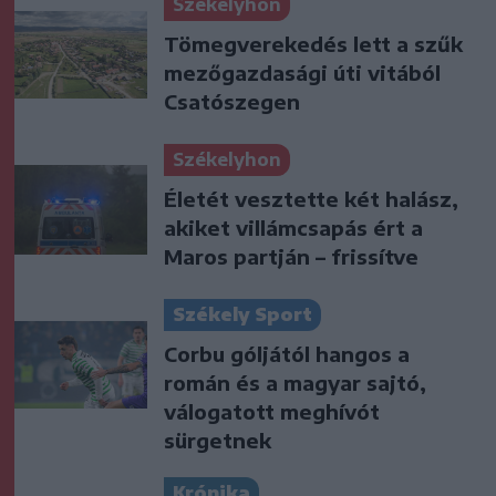
Székelyhon
Tömegverekedés lett a szűk
mezőgazdasági úti vitából
Csatószegen
Székelyhon
Életét vesztette két halász,
akiket villámcsapás ért a
Maros partján – frissítve
Székely Sport
Corbu góljától hangos a
román és a magyar sajtó,
válogatott meghívót
sürgetnek
Krónika