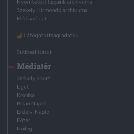
Nyomtatott lapjaink archívuma
Székely Hírmondó archívuma
Médiaajánlat
Látogatottsági adatok
Sütibeállítások
Médiatér
Székely Sport
Liget
Krónika
Bihari Napló
Erdélyi Napló
Főtér
Nőileg