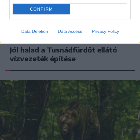
CONFIRM
Data Deletion
Data Access
Privacy Policy
2026. augusztus 04., kedd
Jól halad a Tusnádfürdőt ellátó
vízvezeték építése