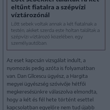
eltűnt fiatalra a szépvízi
víztározónál
Lőtt sebek voltak annak a két fiatalnak a
testén, akiket szerda este holtan találtak a
szépvízi víztározó közelében, egy
személyautóban.
Az eset kapcsán vizsgálat indult, a
nyomozás pedig azóta is folyamatban
van. Dan Gîlcescu ügyész, a Hargita
megyei ügyészség szóvivője hétfői
megkeresésünkre válaszolva elmondta,
hogy a két és fél hete történt esettel
kapcsolatban egyelőre nem tud újabb