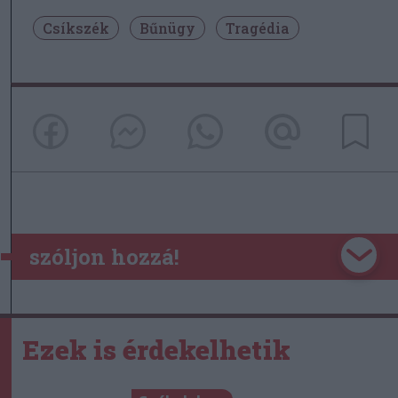
Csíkszék
Bűnügy
Tragédia
szóljon hozzá!
Ezek is érdekelhetik