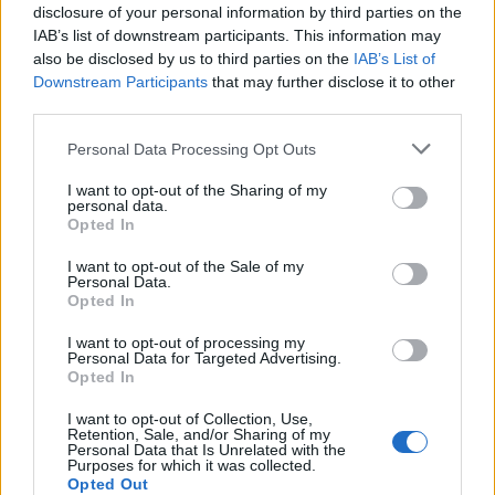
disclosure of your personal information by third parties on the
IAB’s list of downstream participants. This information may
also be disclosed by us to third parties on the
IAB’s List of
Downstream Participants
that may further disclose it to other
2026. augusztus 05., szerda
third parties.
Jogosítvány nélkül, ittasan hajtott
Personal Data Processing Opt Outs
háznak egy csíkszeredai férfi
I want to opt-out of the Sharing of my
personal data.
Opted In
I want to opt-out of the Sale of my
Personal Data.
Opted In
I want to opt-out of processing my
Personal Data for Targeted Advertising.
Opted In
I want to opt-out of Collection, Use,
Retention, Sale, and/or Sharing of my
Personal Data that Is Unrelated with the
Purposes for which it was collected.
Opted Out