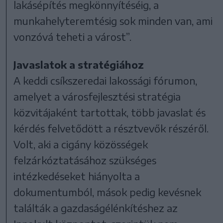
lakásépítés megkönnyítéséig, a
munkahelyteremtésig sok minden van, ami
vonzóvá teheti a várost”.
Javaslatok a stratégiához
A keddi csíkszeredai lakossági fórumon,
amelyet a városfejlesztési stratégia
közvitájaként tartottak, több javaslat és
kérdés felvetődött a résztvevők részéről.
Volt, aki a cigány közösségek
felzárkóztatásához szükséges
intézkedéseket hiányolta a
dokumentumból, mások pedig kevésnek
találták a gazdaságélénkítéshez az