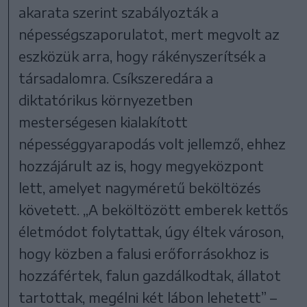
akarata szerint szabályozták a
népességszaporulatot, mert megvolt az
eszközük arra, hogy rákényszerítsék a
társadalomra. Csíkszeredára a
diktatórikus környezetben
mesterségesen kialakított
népességgyarapodás volt jellemző, ehhez
hozzájárult az is, hogy megyeközpont
lett, amelyet nagyméretű beköltözés
követett. „A beköltözött emberek kettős
életmódot folytattak, úgy éltek városon,
hogy közben a falusi erőforrásokhoz is
hozzáfértek, falun gazdálkodtak, állatot
tartottak, megélni két lábon lehetett” –