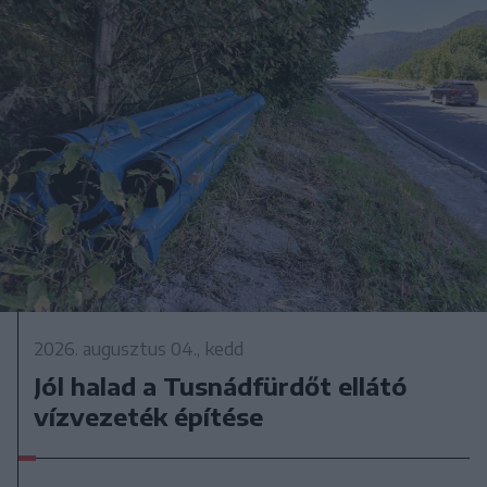
2026. augusztus 04., kedd
Jól halad a Tusnádfürdőt ellátó
vízvezeték építése