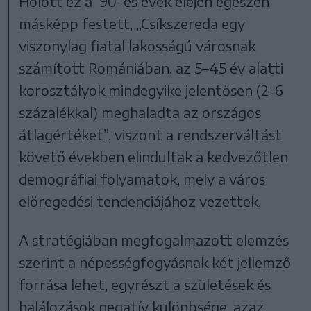
Holott ez a ’90-es évek elején egészen
másképp festett, „Csíkszereda egy
viszonylag fiatal lakosságú városnak
számított Romániában, az 5–45 év alatti
korosztályok mindegyike jelentősen (2–6
százalékkal) meghaladta az országos
átlagértéket”, viszont a rendszerváltást
követő években elindultak a kedvezőtlen
demográfiai folyamatok, mely a város
elöregedési tendenciájához vezettek.
A stratégiában megfogalmazott elemzés
szerint a népességfogyásnak két jellemző
forrása lehet, egyrészt a születések és
halálozások negatív különbsége, azaz