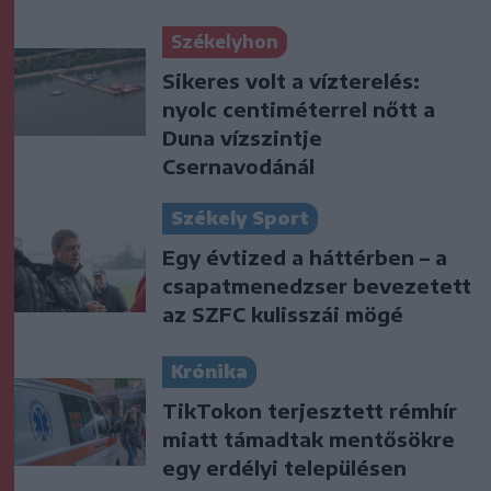
Székelyhon
Sikeres volt a vízterelés:
nyolc centiméterrel nőtt a
Duna vízszintje
Csernavodánál
Székely Sport
Egy évtized a háttérben – a
csapatmenedzser bevezetett
az SZFC kulisszái mögé
Krónika
TikTokon terjesztett rémhír
miatt támadtak mentősökre
egy erdélyi településen