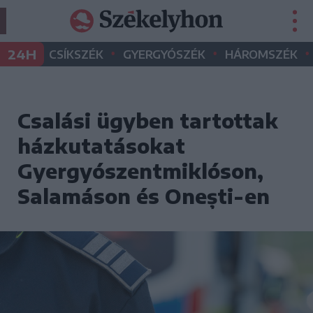
•
•
•
24H
CSÍKSZÉK
GYERGYÓSZÉK
HÁROMSZÉK
Csalási ügyben tartottak
házkutatásokat
Gyergyószentmiklóson,
Salamáson és Onești-en