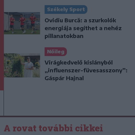
Székely Sport
Ovidiu Burcă: a szurkolók
energiája segíthet a nehéz
pillanatokban
Nőileg
Virágkedvelő kislányból
„influenszer-füvesasszony”:
Gáspár Hajnal
A rovat további cikkei