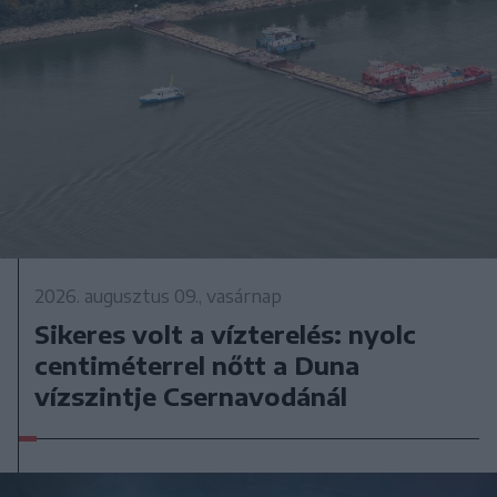
2026. augusztus 09., vasárnap
Sikeres volt a vízterelés: nyolc
centiméterrel nőtt a Duna
vízszintje Csernavodánál