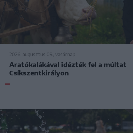
2026. augusztus 09., vasárnap
Aratókalákával idézték fel a múltat
Csíkszentkirályon