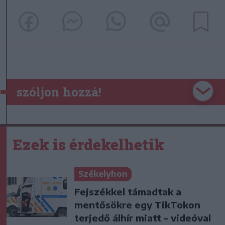
szóljon hozzá!
Ezek is érdekelhetik
Székelyhon
Fejszékkel támadtak a
mentősökre egy TikTokon
terjedő álhír miatt – videóval