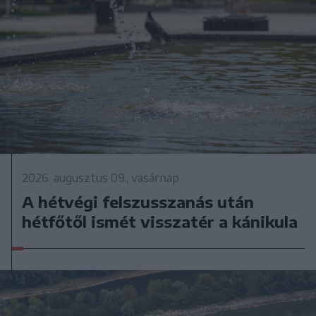
2026. augusztus 09., vasárnap
A hétvégi felszusszanás után
hétfőtől ismét visszatér a kánikula