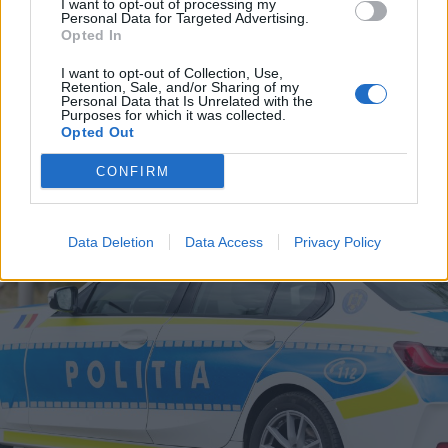
I want to opt-out of processing my
Personal Data for Targeted Advertising.
Opted In
2026. augusztus 09., vasárnap
A Transalpinát is lepipálja a nagy
I want to opt-out of Collection, Use,
Retention, Sale, and/or Sharing of my
háború idején épült Strategica
Personal Data that Is Unrelated with the
Purposes for which it was collected.
Opted Out
CONFIRM
Data Deletion
Data Access
Privacy Policy