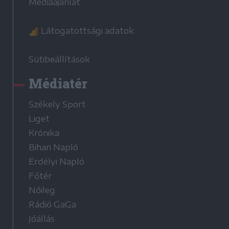
Médiaajánlat
Látogatottsági adatok
Sütibeállítások
Médiatér
Székely Sport
Liget
Krónika
Bihari Napló
Erdélyi Napló
Főtér
Nőileg
Rádió GaGa
Jóállás