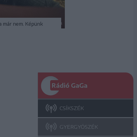
ra már nem. Képünk
Rádió GaGa
CSÍKSZÉK
GYERGYÓSZÉK