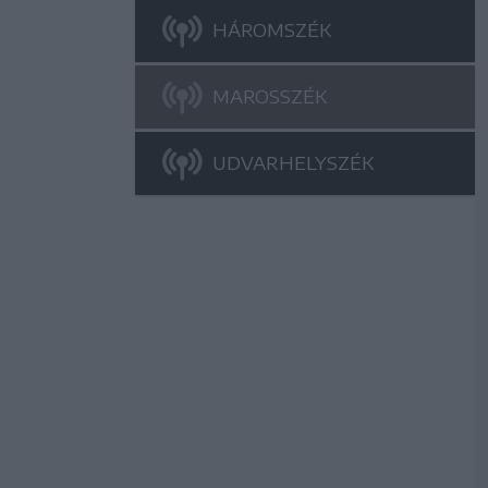
HÁROMSZÉK
MAROSSZÉK
UDVARHELYSZÉK