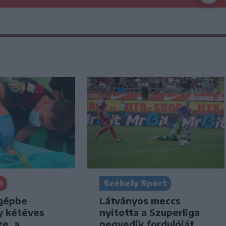
n
Székely Sport
gépbe
Látványos meccs
y kétéves
nyitotta a Szuperliga
e, a
negyedik fordulóját