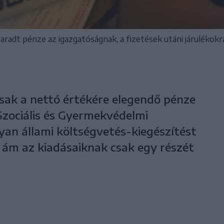
aradt pénze az igazgatóságnak, a fizetések utáni járulékok
csak a nettó értékére elegendő pénze
zociális és Gyermekvédelmi
an állami költségvetés-kiegészítést
ám az kiadásaiknak csak egy részét