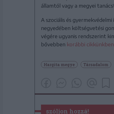
államtól vagy a megyei tanács
A szociális és gyermekvédelm
negyedében költségvetési gon
végére ugyanis rendszerint ki
bővebben
korábbi cikkünkben
Hargita megye
Társadalom
szóljon hozzá!