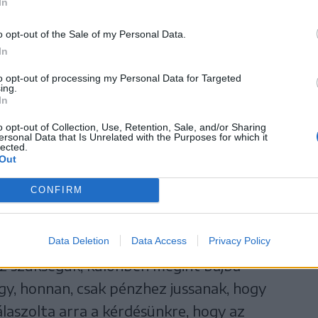
ékes adóját már nem
In
teni.
o opt-out of the Sale of my Personal Data.
In
to opt-out of processing my Personal Data for Targeted
ing.
In
csak egy részére futja az intézmény
o opt-out of Collection, Use, Retention, Sale, and/or Sharing
 otthonok élelmezési költségeire még maradt
ersonal Data that Is Unrelated with the Purposes for which it
lected.
tartási költségek, amelyeket már nem tudtak
Out
s Zoltán.
CONFIRM
an szüksége az intézménynek ahhoz, hogy év
artási költségeket. Egy hónapon belül újabb
Data Deletion
Data Access
Privacy Policy
sz szükségük, különben megint bajba
gy, honnan, csak pénzhez jussanak, hogy
válaszolta arra a kérdésünkre, hogy az