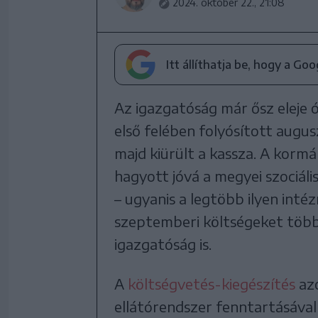
2024. október 22., 21:08
Itt állíthatja be, hogy a Go
Az igazgatóság már ősz eleje 
első felében folyósított augus
majd kiürült a kassza. A korm
hagyott jóvá a megyei szociál
– ugyanis a legtöbb ilyen inté
szeptemberi költségeket többé
igazgatóság is.
A
költségvetés-kiegészítés
azo
ellátórendszer fenntartásával