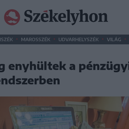
•
•
•
•
SZÉK
MAROSSZÉK
UDVARHELYSZÉK
VILÁG
g enyhültek a pénzügy
rendszerben