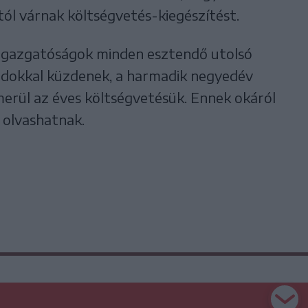
tól várnak költségvetés-kiegészítést.
i igazgatóságok minden esztendő utolsó
dokkal küzdenek, a harmadik negyedév
merül az éves költségvetésük. Ennek okáról
olvashatnak.