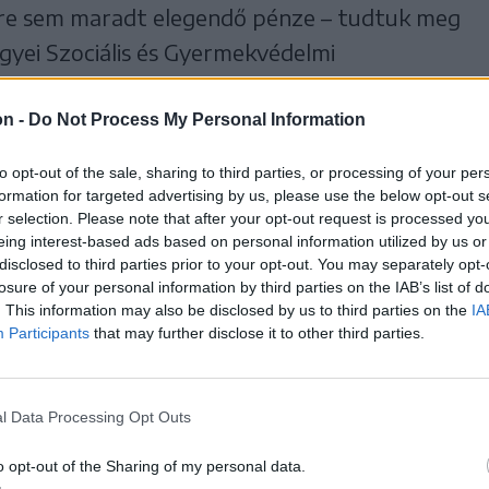
gére sem maradt elegendő pénze – tudtuk meg
egyei Szociális és Gyermekvédelmi
on -
Do Not Process My Personal Information
elég ez a pénz, tehát a
to opt-out of the sale, sharing to third parties, or processing of your per
formation for targeted advertising by us, please use the below opt-out s
aradt.
r selection. Please note that after your opt-out request is processed y
eing interest-based ads based on personal information utilized by us or
ak a nettó értékére van keret, az adókra már
disclosed to third parties prior to your opt-out. You may separately opt-
losure of your personal information by third parties on the IAB’s list of
.
. This information may also be disclosed by us to third parties on the
IA
Participants
that may further disclose it to other third parties.
t és a bérek utáni járulékokat, de
l Data Processing Opt Outs
izetések november első
o opt-out of the Sharing of my personal data.