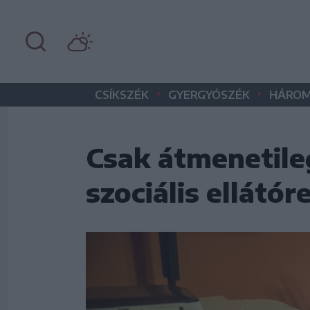
•
•
CSÍKSZÉK
GYERGYÓSZÉK
HÁROM
Csak átmenetile
szociális ellátó