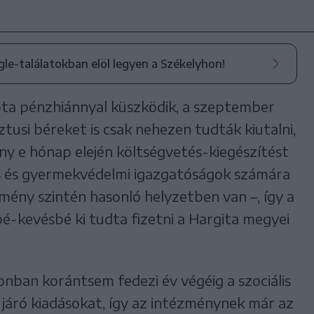
ogle-találatokban elöl legyen a Székelyhon!
óta pénzhiánnyal küszködik, a szeptember
ztusi béreket is csak nehezen tudták kiutalni,
ány e hónap elején költségvetés-kiegészítést
is és gyermekvédelmi igazgatóságok számára
zmény szintén hasonló helyzetben van –, így a
-kevésbé ki tudta fizetni a Hargita megyei
nban korántsem fedezi év végéig a szociális
 járó kiadásokat, így az intézménynek már az