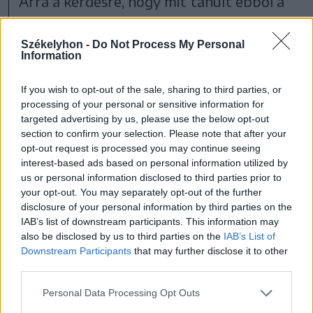
Arra a kérdésre, hogy mit tanult ebből a
szerepből, és mit próbált hozzátenni, az
egykori villamosmérnök elmondta, hogy
Székelyhon -
Do Not Process My Personal
Information
igyekezett emögé a karakter mögé egy
pozitív üzenetet tenni, vagyis azt, hogy
If you wish to opt-out of the sale, sharing to third parties, or
processing of your personal or sensitive information for
targeted advertising by us, please use the below opt-out
section to confirm your selection. Please note that after your
opt-out request is processed you may continue seeing
a rossz dolgokat
interest-based ads based on personal information utilized by
tulajdonképpen nem kell
us or personal information disclosed to third parties prior to
your opt-out. You may separately opt-out of the further
túl komolyan venni,
disclosure of your personal information by third parties on the
IAB’s list of downstream participants. This information may
tovább kell rajtuk lépni.
also be disclosed by us to third parties on the
IAB’s List of
Downstream Participants
that may further disclose it to other
third parties.
Personal Data Processing Opt Outs
Mint részletezte, amióta felvállalta ezt a