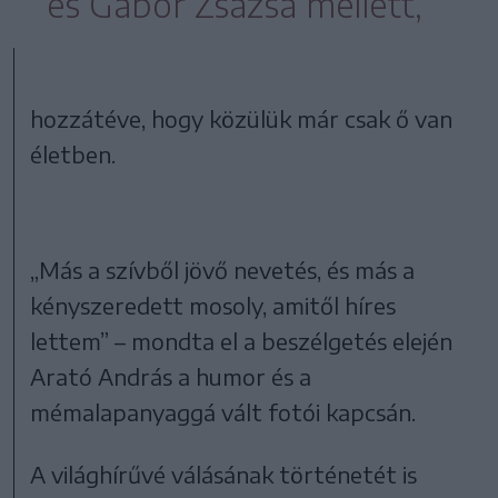
és Gábor Zsazsa mellett,
hozzátéve, hogy közülük már csak ő van
életben.
„Más a szívből jövő nevetés, és más a
kényszeredett mosoly, amitől híres
lettem” – mondta el a beszélgetés elején
Arató András a humor és a
mémalapanyaggá vált fotói kapcsán.
A világhírűvé válásának történetét is