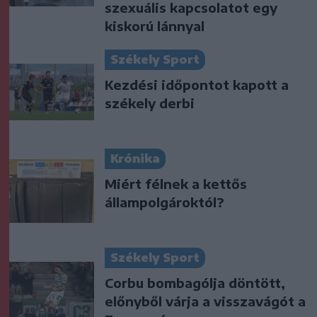
szexuális kapcsolatot egy
kiskorú lánnyal
Székely Sport
Kezdési időpontot kapott a
székely derbi
Krónika
Miért félnek a kettős
állampolgároktól?
Székely Sport
Corbu bombagólja döntött,
előnyből várja a visszavágót a