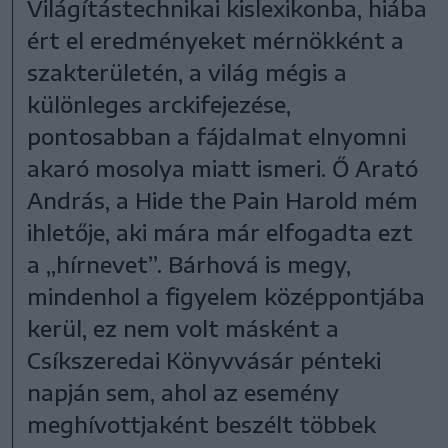
Világítástechnikai kislexikonba, hiába
ért el eredményeket mérnökként a
szakterületén, a világ mégis a
különleges arckifejezése,
pontosabban a fájdalmat elnyomni
akaró mosolya miatt ismeri. Ő Arató
András, a Hide the Pain Harold mém
ihletője, aki mára már elfogadta ezt
a „hírnevet”. Bárhová is megy,
mindenhol a figyelem középpontjába
kerül, ez nem volt másként a
Csíkszeredai Könyvvásár pénteki
napján sem, ahol az esemény
meghívottjaként beszélt többek