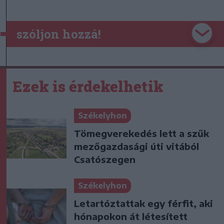
szóljon hozzá!
Ezek is érdekelhetik
Székelyhon
Tömegverekedés lett a szűk
mezőgazdasági úti vitából
Csatószegen
Székelyhon
Letartóztattak egy férfit, aki
hónapokon át létesített