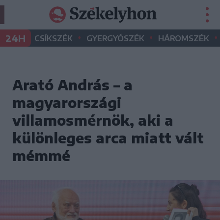
•
•
•
24H
CSÍKSZÉK
GYERGYÓSZÉK
HÁROMSZÉK
Arató András – a
magyarországi
villamosmérnök, aki a
különleges arca miatt vált
mémmé