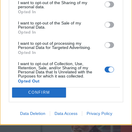
I want to opt-out of the Sharing of my
szerepet, azóta csak pozitív
personal data.
Opted In
visszajelzéseket kap. Emellett a hirtelen
I want to opt-out of the Sale of my
jött világhírnévnek köszönhetően
Personal Data.
Opted In
rengeteg jó embert ismert meg, rengeteg
I want to opt-out of processing my
helyre járt már a világban, olyan
Personal Data for Targeted Advertising.
Opted In
országokba jutott el mint például Chile
vagy Kolumbia, de megfordult már
I want to opt-out of Collection, Use,
Retention, Sale, and/or Sharing of my
Personal Data that Is Unrelated with the
Szibériában is, az egyik legközelebbi útja
Purposes for which it was collected.
Opted Out
pedig Japánba vezet majd.
CONFIRM
Data Deletion
Data Access
Privacy Policy