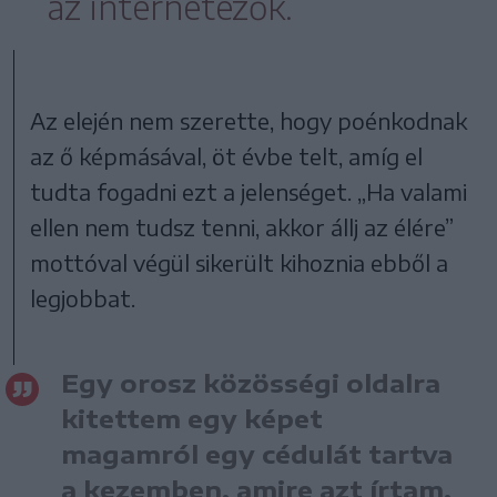
az internetezők.
Az elején nem szerette, hogy poénkodnak
az ő képmásával, öt évbe telt, amíg el
tudta fogadni ezt a jelenséget. „Ha valami
ellen nem tudsz tenni, akkor állj az élére”
mottóval végül sikerült kihoznia ebből a
legjobbat.
Egy orosz közösségi oldalra
kitettem egy képet
magamról egy cédulát tartva
a kezemben, amire azt írtam,