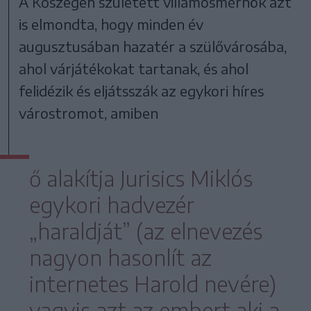
A Kőszegen született villamosmérnök azt
is elmondta, hogy minden év
augusztusában hazatér a szülővárosába,
ahol várjátékokat tartanak, és ahol
felidézik és eljátsszák az egykori híres
várostromot, amiben
ő alakítja Jurisics Miklós
egykori hadvezér
„haraldját” (az elnevezés
nagyon hasonlít az
internetes Harold nevére)
vagyis azt az embert aki a