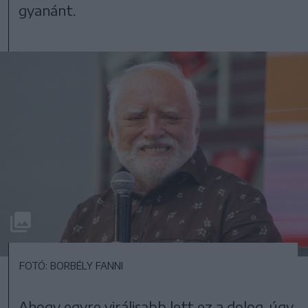
gyanánt.
FOTÓ: BORBÉLY FANNI
Ahogy egyre virálisabb lett ez a dolog, úgy