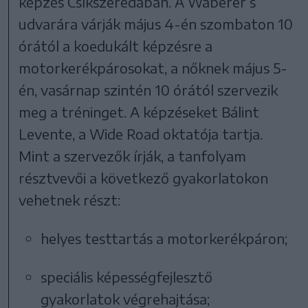
képzés Csíkszeredában. A Waberer’s
udvarára várják május 4-én szombaton 10
órától a koedukált képzésre a
motorkerékpárosokat, a nőknek május 5-
én, vasárnap szintén 10 órától szervezik
meg a tréninget. A képzéseket Bálint
Levente, a Wide Road oktatója tartja.
Mint a szervezők írják, a tanfolyam
résztvevői a következő gyakorlatokon
vehetnek részt:
helyes testtartás a motorkerékpáron;
speciális képességfejlesztő
gyakorlatok végrehajtása;