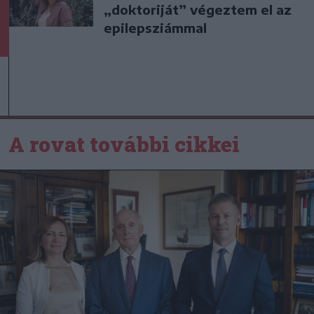
„doktoriját” végeztem el az
epilepsziámmal
A rovat további cikkei