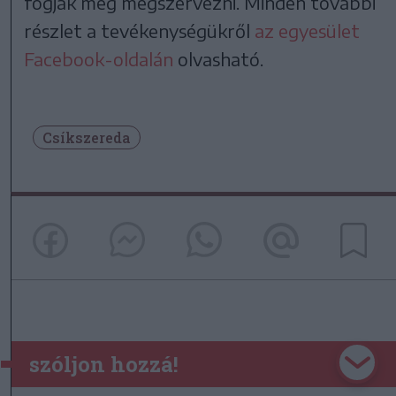
fogják meg megszervezni. Minden további
részlet a tevékenységükről
az egyesület
Facebook-oldalán
olvasható.
Csíkszereda
szóljon hozzá!