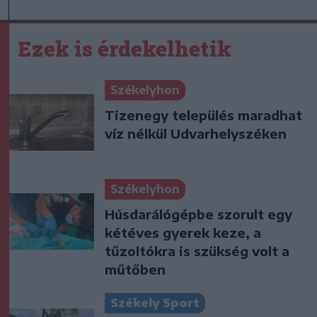
Ezek is érdekelhetik
Székelyhon
Tizenegy település maradhat
víz nélkül Udvarhelyszéken
Székelyhon
Húsdarálógépbe szorult egy
kétéves gyerek keze, a
tűzoltókra is szükség volt a
műtőben
Székely Sport