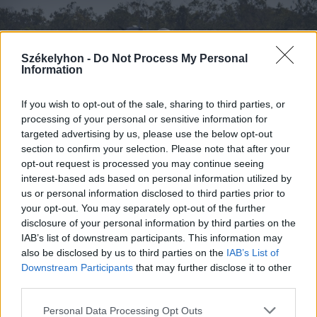
Székelyhon -
Do Not Process My Personal
Information
If you wish to opt-out of the sale, sharing to third parties, or
processing of your personal or sensitive information for
targeted advertising by us, please use the below opt-out
2026. augusztus 08., szombat
section to confirm your selection. Please note that after your
Románia irányából érkező ukrán
opt-out request is processed you may continue seeing
interest-based ads based on personal information utilized by
csalidrón robbant fel Bulgáriában –
us or personal information disclosed to third parties prior to
frissítve
your opt-out. You may separately opt-out of the further
disclosure of your personal information by third parties on the
IAB’s list of downstream participants. This information may
also be disclosed by us to third parties on the
IAB’s List of
Downstream Participants
that may further disclose it to other
third parties.
Personal Data Processing Opt Outs