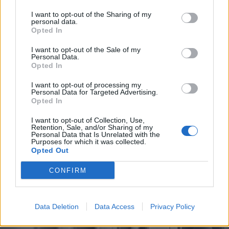
I want to opt-out of the Sharing of my
personal data.
Opted In
I want to opt-out of the Sale of my
Personal Data.
Opted In
I want to opt-out of processing my
Personal Data for Targeted Advertising.
Opted In
I want to opt-out of Collection, Use,
2026. augusztus 08., szombat
Retention, Sale, and/or Sharing of my
Personal Data that Is Unrelated with the
Vaddisznó szaladt le a budapesti
Purposes for which it was collected.
Opted Out
metróba, felszállt az egyik kocsira,
majd kilőtték – videóval
CONFIRM
Data Deletion
Data Access
Privacy Policy