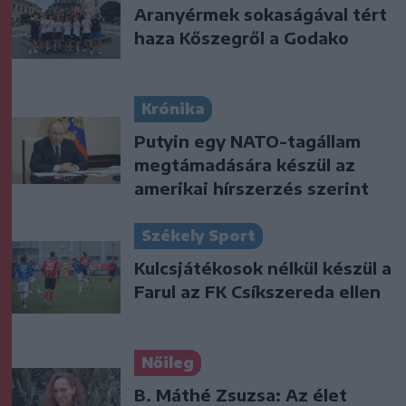
Aranyérmek sokaságával tért
haza Kőszegről a Godako
Krónika
Putyin egy NATO-tagállam
megtámadására készül az
amerikai hírszerzés szerint
Székely Sport
Kulcsjátékosok nélkül készül a
Farul az FK Csíkszereda ellen
Nőileg
B. Máthé Zsuzsa: Az élet