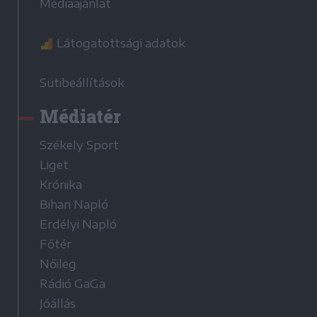
Médiaajánlat
Látogatottsági adatok
Sütibeállítások
Médiatér
Székely Sport
Liget
Krónika
Bihari Napló
Erdélyi Napló
Főtér
Nőileg
Rádió GaGa
Jóállás