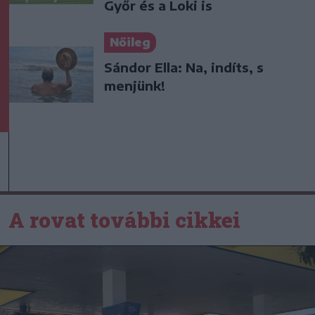
Győr és a Loki is
Nőileg
Sándor Ella: Na, indíts, s
menjünk!
A rovat további cikkei