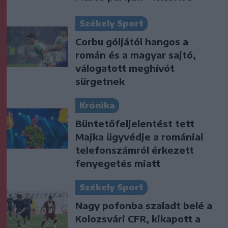
Székely Sport
Corbu góljától hangos a
román és a magyar sajtó,
válogatott meghívót
sürgetnek
Krónika
Büntetőfeljelentést tett
Majka ügyvédje a romániai
telefonszámról érkezett
fenyegetés miatt
Székely Sport
Nagy pofonba szaladt belé a
Kolozsvári CFR, kikapott a