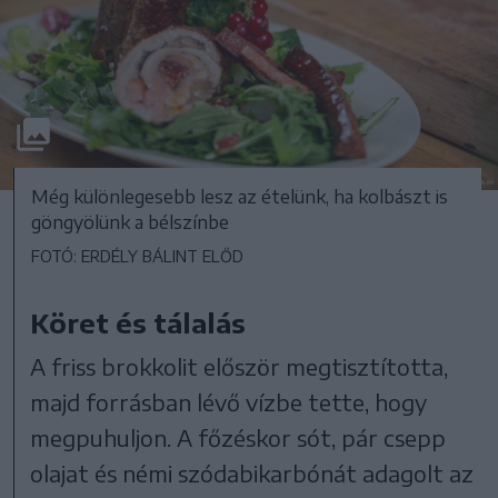
Még különlegesebb lesz az ételünk, ha kolbászt is
göngyölünk a bélszínbe
FOTÓ: ERDÉLY BÁLINT ELŐD
Köret és tálalás
A friss brokkolit először megtisztította,
majd forrásban lévő vízbe tette, hogy
megpuhuljon. A főzéskor sót, pár csepp
olajat és némi szódabikarbónát adagolt az