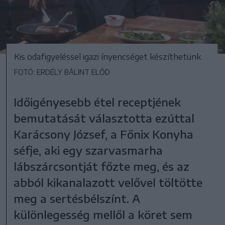
Kis odafigyeléssel igazi ínyencséget készíthetünk
FOTÓ: ERDÉLY BÁLINT ELŐD
Időigényesebb étel receptjének
bemutatását választotta ezúttal
Karácsony József, a Főnix Konyha
séfje, aki egy szarvasmarha
lábszárcsontját főzte meg, és az
abból kikanalazott velővel töltötte
meg a sertésbélszínt. A
különlegesség mellől a köret sem