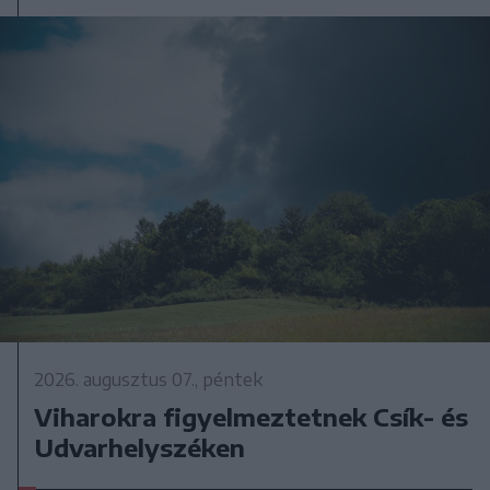
2026. augusztus 07., péntek
Viharokra figyelmeztetnek Csík- és
Udvarhelyszéken