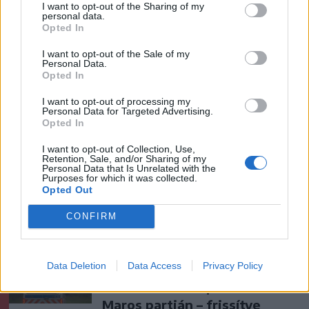
I want to opt-out of the Sharing of my
personal data.
Opted In
szóljon hozzá!
I want to opt-out of the Sale of my
Personal Data.
Opted In
Ezek is érdekelhetik
I want to opt-out of processing my
Personal Data for Targeted Advertising.
Opted In
Székelyhon
I want to opt-out of Collection, Use,
Retention, Sale, and/or Sharing of my
Personal Data that Is Unrelated with the
Tömegverekedés lett a szűk
Purposes for which it was collected.
mezőgazdasági úti vitából
Opted Out
Csatószegen
CONFIRM
Székelyhon
Data Deletion
Data Access
Privacy Policy
Életét vesztette két halász,
akiket villámcsapás ért a
Maros partján – frissítve