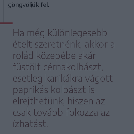
göngyöljük fel.
Ha még különlegesebb
ételt szeretnénk, akkor a
rolád közepébe akár
füstölt cérnakolbászt,
esetleg karikákra vágott
paprikás kolbászt is
elrejthetünk, hiszen az
csak tovább fokozza az
ízhatást.