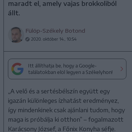
maradt el, amely vajas brokkoliból
állt.
Fülöp-Székely Botond
2020. október 14., 10:54
Itt állíthatja be, hogy a Google-
találatokban elöl legyen a Székelyhon!
„A velő és a sertésbélszín együtt egy
igazán különleges ízhatást eredményez,
így mindenkinek csak ajánlani tudom, hogy
maga is próbálja ki otthon” – fogalmazott
Karácsony József, a Főnix Konyha séfje.