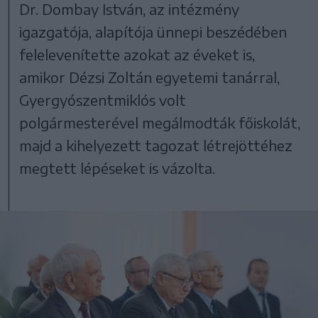
Dr. Dombay István, az intézmény
igazgatója, alapítója ünnepi beszédében
felelevenítette azokat az éveket is,
amikor Dézsi Zoltán egyetemi tanárral,
Gyergyószentmiklós volt
polgármesterével megálmodták főiskolát,
majd a kihelyezett tagozat létrejöttéhez
megtett lépéseket is vázolta.