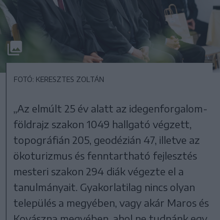
FOTÓ: KERESZTES ZOLTÁN
„Az elmúlt 25 év alatt az idegenforgalom-
földrajz szakon 1049 hallgató végzett,
topográfián 205, geodézián 47, illetve az
ökoturizmus és fenntartható fejlesztés
mesteri szakon 294 diák végezte el a
tanulmányait. Gyakorlatilag nincs olyan
település a megyében, vagy akár Maros és
Kovászna megyében, ahol ne tudnánk egy