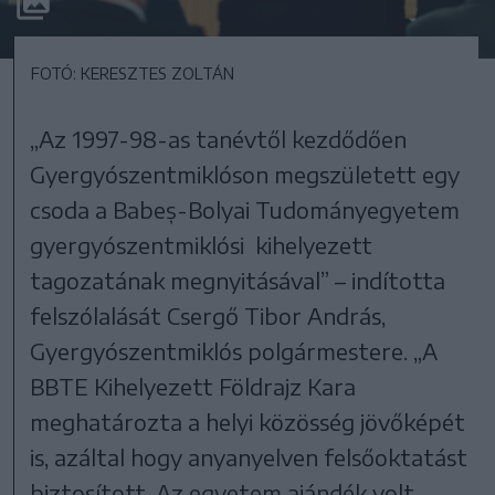
FOTÓ: KERESZTES ZOLTÁN
„Az 1997-98-as tanévtől kezdődően
Gyergyószentmiklóson megszületett egy
csoda a Babeș-Bolyai Tudományegyetem
gyergyószentmiklósi kihelyezett
tagozatának megnyitásával” – indította
felszólalását Csergő Tibor András,
Gyergyószentmiklós polgármestere. „A
BBTE Kihelyezett Földrajz Kara
meghatározta a helyi közösség jövőképét
is, azáltal hogy anyanyelven felsőoktatást
biztosított. Az egyetem ajándék volt