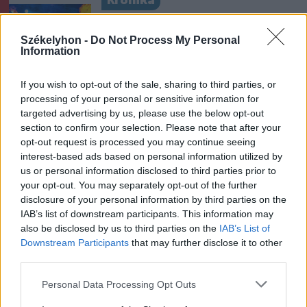
Krónika
Büntetőfeljelentést tett
Székelyhon -
Do Not Process My Personal
Majka ügyvédje a romániai
Information
telefonszámról érkezett
fenyegetés miatt
If you wish to opt-out of the sale, sharing to third parties, or
processing of your personal or sensitive information for
Székely Sport
targeted advertising by us, please use the below opt-out
section to confirm your selection. Please note that after your
Nagy pofonba szaladt belé a
opt-out request is processed you may continue seeing
Kolozsvári CFR, kikapott a
interest-based ads based on personal information utilized by
Győr és a Loki is
us or personal information disclosed to third parties prior to
your opt-out. You may separately opt-out of the further
disclosure of your personal information by third parties on the
Nőileg
IAB’s list of downstream participants. This information may
also be disclosed by us to third parties on the
IAB’s List of
Sándor Ella: Na, indíts, s
Downstream Participants
that may further disclose it to other
menjünk!
third parties.
Personal Data Processing Opt Outs