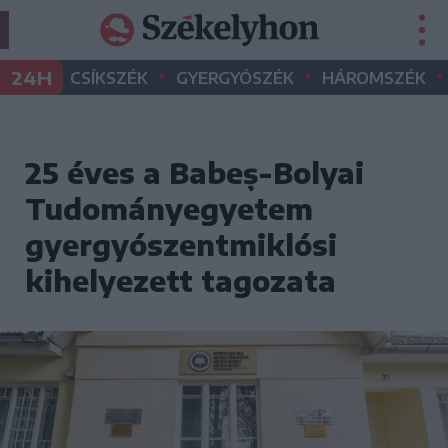
•
•
•
24H
CSÍKSZÉK
GYERGYÓSZÉK
HÁROMSZÉK
25 éves a Babeș-Bolyai
Tudományegyetem
gyergyószentmiklósi
kihelyezett tagozata