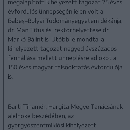
megalapított kihelyezett tagozat 25 éves
évfordulós ünnepségén jelen volt a
Babeș–Bolyai Tudományegyetem dékánja,
dr. Man Titus és rektorhelyettese dr.
Markó Bálint is. Utóbbi elmondta, a
kihelyezett tagozat negyed évszázados
fennállása mellett ünneplésre ad okot a
150 éves magyar felsőoktatás évfordulója
is.
Barti Tihamér, Hargita Megye Tanácsának
alelnöke beszédében, az
gyergyószentmiklósi kihelyezett