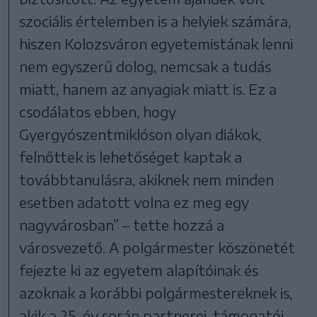
szociális értelemben is a helyiek számára,
hiszen Kolozsváron egyetemistának lenni
nem egyszerű dolog, nemcsak a tudás
miatt, hanem az anyagiak miatt is. Ez a
csodálatos ebben, hogy
Gyergyószentmiklóson olyan diákok,
felnőttek is lehetőséget kaptak a
továbbtanulásra, akiknek nem minden
esetben adatott volna ez meg egy
nagyvárosban” – tette hozzá a
városvezető. A polgármester köszönetét
fejezte ki az egyetem alapítóinak és
azoknak a korábbi polgármestereknek is,
akik a 25 év során partnerei, támogatói