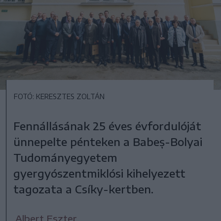
FOTÓ: KERESZTES ZOLTÁN
Fennállásának 25 éves évfordulóját
ünnepelte pénteken a Babeș-Bolyai
Tudományegyetem
gyergyószentmiklósi kihelyezett
tagozata a Csíky-kertben.
Albert Eszter