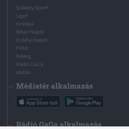
Székely Sport
Liget
Krónika
Bihari Napló
Erdélyi Napló
Főtér
Nőileg
Rádió GaGa
Jóállás
Médiatér alkalmazás
Rádió GaGa alkalmazás