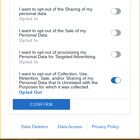
Szerzői jogok
I want to opt-out of the Sharing of my
personal data.
Adatvédelmi tájékoztató
Opted In
Cookie-kezelési tájékoztató
I want to opt-out of the Sale of my
Hozzászólási szabályzat
Personal Data.
Opted In
Nyomtatott lapjaink archívuma
Székely Hírmondó archívuma
I want to opt-out of processing my
Personal Data for Targeted Advertising.
Médiaajánlat
Opted In
I want to opt-out of Collection, Use,
Látogatottsági adatok
Retention, Sale, and/or Sharing of my
Personal Data that Is Unrelated with the
Purposes for which it was collected.
Opted Out
Sütibeállítások
CONFIRM
Médiatér
Székely Sport
Data Deletion
Data Access
Privacy Policy
Liget
Krónika