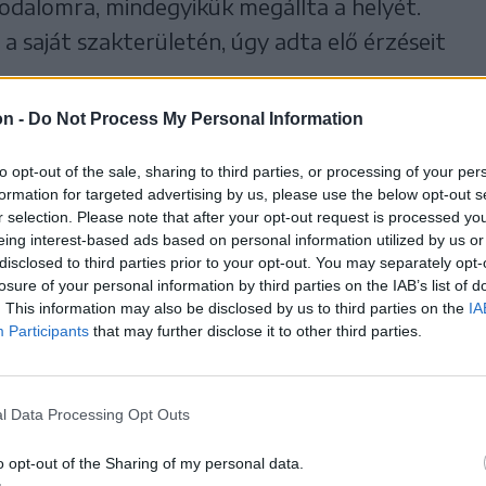
godalomra, mindegyikük megállta a helyét.
a saját szakterületén, úgy adta elő érzéseit
, például több vagy kevesebb érlelési időt
on -
Do Not Process My Personal Information
sajthoz, akkor is hozzátette: lehet jobban
to opt-out of the sale, sharing to third parties, or processing of your per
 jobban megfeleljen, de az már a gazdán múlik,
formation for targeted advertising by us, please use the below opt-out s
, vagy pedig megy tovább a maga által
r selection. Please note that after your opt-out request is processed y
eing interest-based ads based on personal information utilized by us or
disclosed to third parties prior to your opt-out. You may separately opt-
losure of your personal information by third parties on the IAB’s list of
ondjuk magunkról, hogy nem vagyunk gépek,
. This information may also be disclosed by us to third parties on the
IA
Participants
that may further disclose it to other third parties.
persze az asszonyok is értékelik” – tette
arcokra.
l Data Processing Opt Outs
rtő elmondta: minden kiváló sajt rengeteg
o opt-out of the Sharing of my personal data.
n viseli készítőjének egyéniségét, ízlését is.