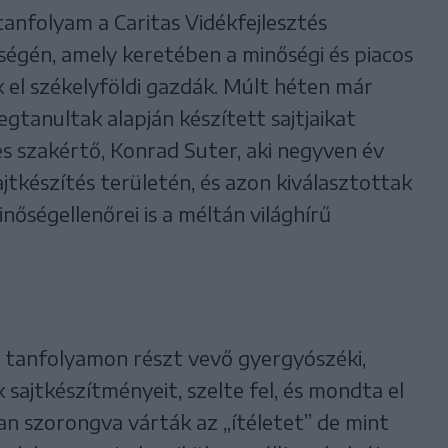
tanfolyam a Caritas Vidékfejlesztés
ségén, amely keretében a minőségi és piacos
ák el székelyföldi gazdák. Múlt héten már
megtanultak alapján készített sajtjaikat
es szakértő, Konrad Suter, aki negyven év
ajtkészítés területén, és azon kiválasztottak
nőségellenőrei is a méltán világhírű
 tanfolyamon részt vevő gyergyószéki,
 sajtkészítményeit, szelte fel, és mondta el
n szorongva várták az „ítéletet” de mint