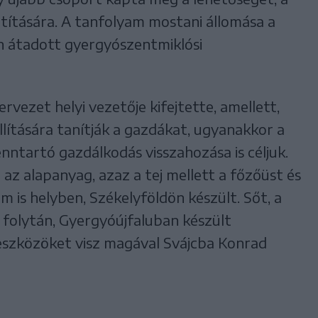
játítására. A tanfolyam mostani állomása a
an átadott gyergyószentmiklósi
rvezet helyi vezetője kifejtette, amellett,
lítására tanítják a gazdákat, ugyanakkor a
nntartó gazdálkodás visszahozása is céljuk.
l az alapanyag, azaz a tej mellett a főzőüst és
 is helyben, Székelyföldön készült. Sőt, a
folytán, Gyergyóújfaluban készült
 eszközöket visz magával Svájcba Konrad