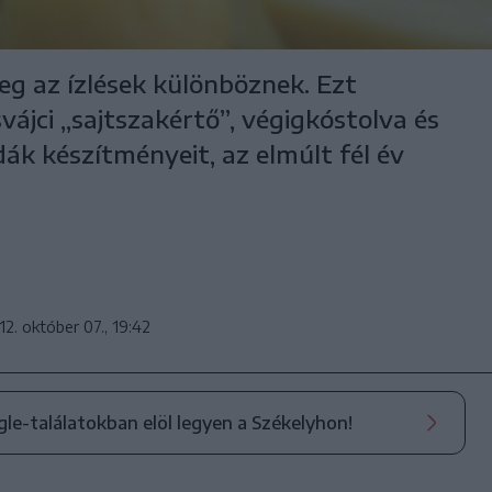
leg az ízlések különböznek. Ezt
vájci „sajtszakértő”, végigkóstolva és
dák készítményeit, az elmúlt fél év
12. október 07., 19:42
ogle-találatokban elöl legyen a Székelyhon!