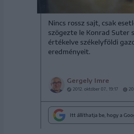
Nincs rossz sajt, csak eset
szögezte le Konrad Suter s
értékelve székelyföldi gaz
eredményeit.
Gergely Imre
2012. október 07., 19:17
20
Itt állíthatja be, hogy a Go