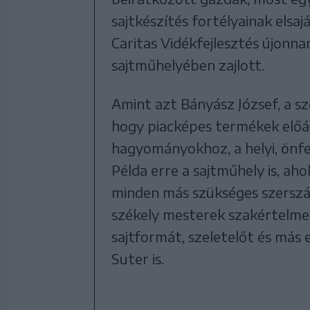
sajtkészítés fortélyainak elsa
Caritas Vidékfejlesztés újonn
sajtműhelyében zajlott.
Amint azt Bányász József, a sze
hogy piacképes termékek előál
hagyományokhoz, a helyi, önfe
Példa erre a sajtműhely is, aho
minden más szükséges szerszám
székely mesterek szakértelme 
sajtformát, szeletelőt és más
Suter is.