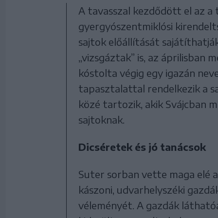
A tavasszal kezdődött el az a 
gyergyószentmiklósi kirendelt
sajtok előállítását sajátíthatj
„vizsgáztak” is, az áprilisban 
kóstolta végig egy igazán nev
tapasztalattal rendelkezik a s
közé tartozik, akik Svájcban mi
sajtoknak.
Dicséretek és jó tanácsok
Suter sorban vette maga elé a
kászoni, udvarhelyszéki gazdák
véleményét. A gazdák láthatóa