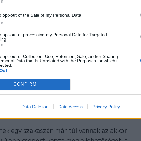
In
kely „tanoncok” által készített termékről
o opt-out of the Sale of my Personal Data.
már célt ért vele a gazda, vagy pedig jó úton
In
 az eredmény.
to opt-out of processing my Personal Data for Targeted
ing.
In
o opt-out of Collection, Use, Retention, Sale, and/or Sharing
ersonal Data that Is Unrelated with the Purposes for which it
 vagy juhtenyésztéssel, tejtermeléssel
lected.
Out
észe a csarnokba viszi, leadja a tejet, amiért
zetik egyáltalán. A Caritas Vidékfejlesztés
CONFIRM
a az lenne, hogy ne a „nyers tejet” adják el a
olgozzák, sajtot készítsenek, amit jó áron
Data Deletion
Data Access
Privacy Policy
nek egy szakaszán már túl vannak az akkor
y újabb csoport kapta meg a lehetőséget, a