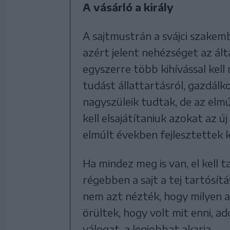
A vásárló a király
A sajtmustrán a svájci szakem
azért jelent nehézséget az ált
egyszerre több kihívással kell
tudást állattartásról, gazdálko
nagyszüleik tudtak, de az elmú
kell elsajátítaniuk azokat az új
elmúlt években fejlesztettek k
Ha mindez meg is van, el kell ta
régebben a sajt a tej tartósít
nem azt nézték, hogy milyen a
örültek, hogy volt mit enni, ad
válogat, a legjobbat akarja.