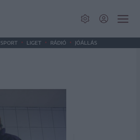
•
•
•
SPORT
LIGET
RÁDIÓ
JÓÁLLÁS