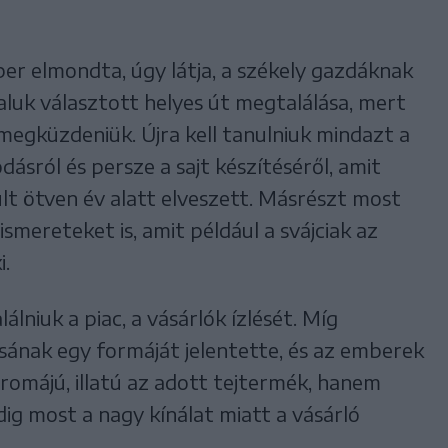
ber elmondta, úgy látja, a székely gazdáknak
aluk választott helyes út megtalálása, mert
 megküzdeniük. Újra kell tanulniuk mindazt a
dásról és persze a sajt készítéséről, amit
lt ötven év alatt elveszett. Másrészt most
 ismereteket is, amit például a svájciak az
i.
lálniuk a piac, a vásárlók ízlését. Míg
ásának egy formáját jelentette, és az emberek
romájú, illatú az adott tejtermék, hanem
dig most a nagy kínálat miatt a vásárló