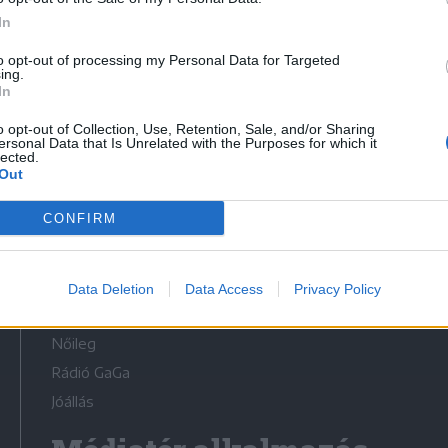
In
to opt-out of processing my Personal Data for Targeted
ing.
In
Médiatér
o opt-out of Collection, Use, Retention, Sale, and/or Sharing
ersonal Data that Is Unrelated with the Purposes for which it
lected.
Székely Sport
Out
Liget
CONFIRM
Krónika
Bihari Napló
Erdélyi Napló
Data Deletion
Data Access
Privacy Policy
Főtér
Nőileg
Rádió GaGa
Jóállás