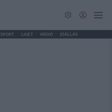
•
•
•
SPORT
LIGET
RÁDIÓ
JÓÁLLÁS