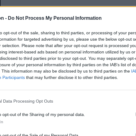
E-mail-cím
on -
Do Not Process My Personal Information
to opt-out of the sale, sharing to third parties, or processing of your per
Jelszó
formation for targeted advertising by us, please use the below opt-out s
r selection. Please note that after your opt-out request is processed y
eing interest-based ads based on personal information utilized by us or
disclosed to third parties prior to your opt-out. You may separately opt-
Elfelejtette a jelszavát?
losure of your personal information by third parties on the IAB’s list of
. This information may also be disclosed by us to third parties on the
IA
Participants
that may further disclose it to other third parties.
BEJELENTKEZÉS
Regisztráció
l Data Processing Opt Outs
o opt-out of the Sharing of my personal data.
In
o opt-out of the Sale of my Personal Data.