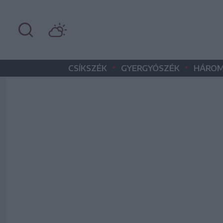
•
•
CSÍKSZÉK
GYERGYÓSZÉK
HÁROM