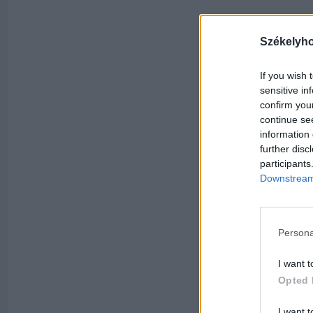
Székelyh
If you wish 
sensitive in
confirm you
continue se
information 
further disc
participants
Downstream 
Persona
I want t
Opted 
I want t