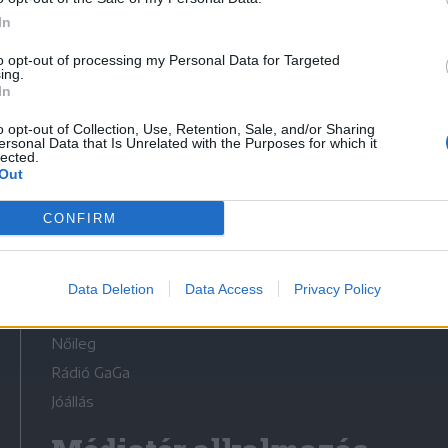
In
to opt-out of processing my Personal Data for Targeted
ing.
In
Médiatér
o opt-out of Collection, Use, Retention, Sale, and/or Sharing
ersonal Data that Is Unrelated with the Purposes for which it
lected.
Székely Sport
Out
Liget
CONFIRM
Krónika
Bihari Napló
Erdélyi Napló
Data Deletion
Data Access
Privacy Policy
Főtér
Nőileg
Rádió GaGa
Jóállás