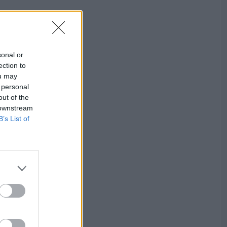
sonal or
ection to
ou may
 personal
out of the
 downstream
B’s List of