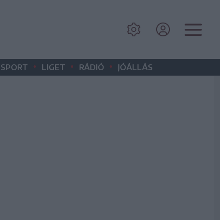
•
•
•
SPORT
LIGET
RÁDIÓ
JÓÁLLÁS