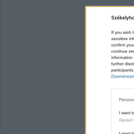
Székelyh
If you wish 
sensitive in
confirm you
continue se
information 
further disc
participants
Downstream 
Persona
I want t
Opted 
I want t