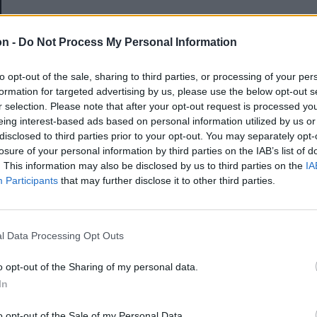
E-mail-cím
on -
Do Not Process My Personal Information
to opt-out of the sale, sharing to third parties, or processing of your per
Jelszó
formation for targeted advertising by us, please use the below opt-out s
r selection. Please note that after your opt-out request is processed y
eing interest-based ads based on personal information utilized by us or
disclosed to third parties prior to your opt-out. You may separately opt-
Elfelejtette a jelszavát?
losure of your personal information by third parties on the IAB’s list of
. This information may also be disclosed by us to third parties on the
IA
Participants
that may further disclose it to other third parties.
BEJELENTKEZÉS
Regisztráció
l Data Processing Opt Outs
o opt-out of the Sharing of my personal data.
In
o opt-out of the Sale of my Personal Data.