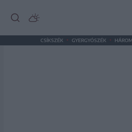
•
•
CSÍKSZÉK
GYERGYÓSZÉK
HÁROM