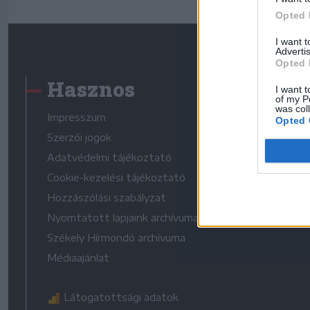
Opted 
I want 
Advertis
Opted 
Hasznos
I want t
of my P
was col
Impresszum
Opted 
Szerzői jogok
Adatvédelmi tájékoztató
Cookie-kezelési tájékoztató
Hozzászólási szabályzat
Nyomtatott lapjaink archívuma
Székely Hírmondó archívuma
Médiaajánlat
Látogatottsági adatok