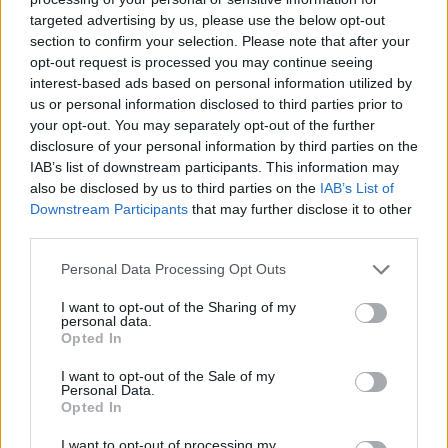
targeted advertising by us, please use the below opt-out
section to confirm your selection. Please note that after your
Hasznos
opt-out request is processed you may continue seeing
interest-based ads based on personal information utilized by
Impresszum
us or personal information disclosed to third parties prior to
your opt-out. You may separately opt-out of the further
Szerzői jogok
disclosure of your personal information by third parties on the
Adatvédelmi tájékoztató
IAB’s list of downstream participants. This information may
Cookie-kezelési tájékoztató
also be disclosed by us to third parties on the
IAB’s List of
Downstream Participants
that may further disclose it to other
Hozzászólási szabályzat
third parties.
Nyomtatott lapjaink archívuma
Székely Hírmondó archívuma
Personal Data Processing Opt Outs
Médiaajánlat
I want to opt-out of the Sharing of my
personal data.
Opted In
Látogatottsági adatok
I want to opt-out of the Sale of my
Personal Data.
Sütibeállítások
Opted In
I want to opt-out of processing my