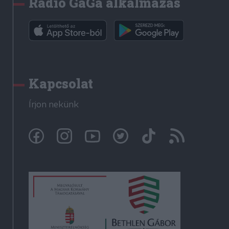
Rádió GaGa alkalmazás
Kapcsolat
Írjon nekünk