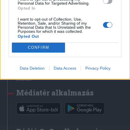
Médiatér
Personal Data for Targeted Advertising.
Opted In
Székely Sport
I want to opt-out of Collection, Use,
Liget
Retention, Sale, and/or Sharing of my
Personal Data that Is Unrelated with the
Krónika
Purposes for which it was collected.
Opted Out
Bihari Napló
Erdélyi Napló
CONFIRM
Főtér
Nőileg
Data Deletion
Data Access
Privacy Policy
Rádió GaGa
Jóállás
Médiatér alkalmazás