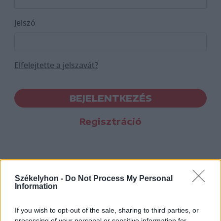
Jelszó
Elfelejtette a jelszavát?
BEJELENTKEZÉS
Regisztráció
Székelyhon -
Do Not Process My Personal
Information
If you wish to opt-out of the sale, sharing to third parties, or
processing of your personal or sensitive information for