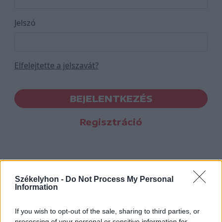
Jelszó
Elfelejtette a jelszavát?
BEJELENTKEZÉS
Regisztráció
Székelyhon -
Do Not Process My Personal
Information
If you wish to opt-out of the sale, sharing to third parties, or
processing of your personal or sensitive information for