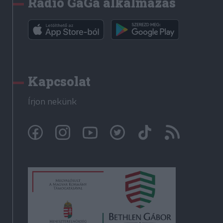
Rádió GaGa alkalmazás
Kapcsolat
Írjon nekünk