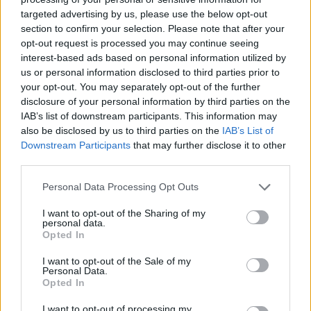
targeted advertising by us, please use the below opt-out
section to confirm your selection. Please note that after your
Hasznos
opt-out request is processed you may continue seeing
interest-based ads based on personal information utilized by
Impresszum
us or personal information disclosed to third parties prior to
your opt-out. You may separately opt-out of the further
Szerzői jogok
disclosure of your personal information by third parties on the
Adatvédelmi tájékoztató
IAB’s list of downstream participants. This information may
Cookie-kezelési tájékoztató
also be disclosed by us to third parties on the
IAB’s List of
Downstream Participants
that may further disclose it to other
Hozzászólási szabályzat
third parties.
Nyomtatott lapjaink archívuma
Székely Hírmondó archívuma
Personal Data Processing Opt Outs
Médiaajánlat
I want to opt-out of the Sharing of my
personal data.
Opted In
Látogatottsági adatok
I want to opt-out of the Sale of my
Personal Data.
Sütibeállítások
Opted In
I want to opt-out of processing my