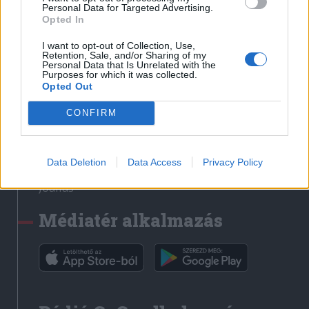
Médiatér
Personal Data for Targeted Advertising.
Opted In
Székely Sport
I want to opt-out of Collection, Use,
Liget
Retention, Sale, and/or Sharing of my
Personal Data that Is Unrelated with the
Krónika
Purposes for which it was collected.
Opted Out
Bihari Napló
Erdélyi Napló
CONFIRM
Főtér
Nőileg
Data Deletion
Data Access
Privacy Policy
Rádió GaGa
Jóállás
Médiatér alkalmazás