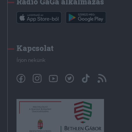
Rádió GaGa alkalmazás
Kapcsolat
Írjon nekünk