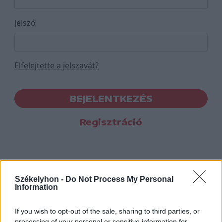
Jelszó
Elfelejtette a jelszavát?
BEJELENTKEZÉS
Regisztráció
Székelyhon -
Do Not Process My Personal
Information
If you wish to opt-out of the sale, sharing to third parties, or
processing of your personal or sensitive information for