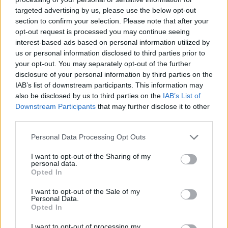
targeted advertising by us, please use the below opt-out
section to confirm your selection. Please note that after your
Hasznos
opt-out request is processed you may continue seeing
interest-based ads based on personal information utilized by
Impresszum
us or personal information disclosed to third parties prior to
your opt-out. You may separately opt-out of the further
Szerzői jogok
disclosure of your personal information by third parties on the
Adatvédelmi tájékoztató
IAB’s list of downstream participants. This information may
Cookie-kezelési tájékoztató
also be disclosed by us to third parties on the
IAB’s List of
Downstream Participants
that may further disclose it to other
Hozzászólási szabályzat
third parties.
Nyomtatott lapjaink archívuma
Székely Hírmondó archívuma
Personal Data Processing Opt Outs
Médiaajánlat
I want to opt-out of the Sharing of my
personal data.
Opted In
Látogatottsági adatok
I want to opt-out of the Sale of my
Personal Data.
Sütibeállítások
Opted In
I want to opt-out of processing my