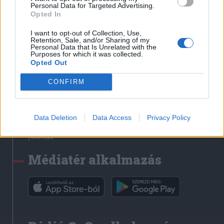
Médiatér
Personal Data for Targeted Advertising.
Opted In
Székely Sport
I want to opt-out of Collection, Use,
Liget
Retention, Sale, and/or Sharing of my
Personal Data that Is Unrelated with the
Krónika
Purposes for which it was collected.
Opted Out
Bihari Napló
Erdélyi Napló
CONFIRM
Főtér
Nőileg
Data Deletion
Data Access
Privacy Policy
Rádió GaGa
Jóállás
Médiatér alkalmazás