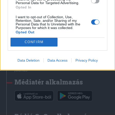
Médiatér
Personal Data for Targeted Advertising.
Opted In
Székely Sport
I want to opt-out of Collection, Use,
Liget
Retention, Sale, and/or Sharing of my
Personal Data that Is Unrelated with the
Krónika
Purposes for which it was collected.
Opted Out
Bihari Napló
Erdélyi Napló
CONFIRM
Főtér
Nőileg
Data Deletion
Data Access
Privacy Policy
Rádió GaGa
Jóállás
Médiatér alkalmazás