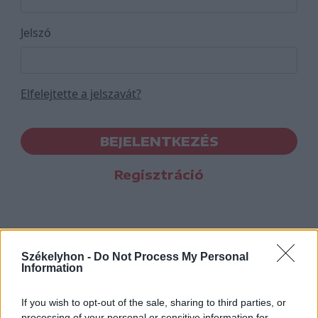
Jelszó
Elfelejtette a jelszavát?
BEJELENTKEZÉS
Regisztráció
Székelyhon -
Do Not Process My Personal
Information
If you wish to opt-out of the sale, sharing to third parties, or
processing of your personal or sensitive information for