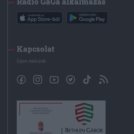
Rádió GaGa alkalmazás
Kapcsolat
Írjon nekünk