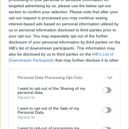
targeted advertising by us, please use the below opt-out
section to confirm your selection. Please note that after your
Hasznos
opt-out request is processed you may continue seeing
interest-based ads based on personal information utilized by
Impresszum
us or personal information disclosed to third parties prior to
your opt-out. You may separately opt-out of the further
Szerzői jogok
disclosure of your personal information by third parties on the
Adatvédelmi tájékoztató
IAB’s list of downstream participants. This information may
Cookie-kezelési tájékoztató
also be disclosed by us to third parties on the
IAB’s List of
Downstream Participants
that may further disclose it to other
Hozzászólási szabályzat
third parties.
Nyomtatott lapjaink archívuma
Székely Hírmondó archívuma
Personal Data Processing Opt Outs
Médiaajánlat
I want to opt-out of the Sharing of my
personal data.
Opted In
Látogatottsági adatok
I want to opt-out of the Sale of my
Personal Data.
Sütibeállítások
Opted In
I want to opt-out of processing my