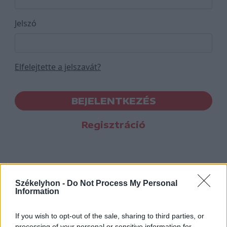
Jelszó
Elfelejtette a jelszavát?
BEJELENTKEZÉS
Regisztráció
Székelyhon -
Do Not Process My Personal
Information
If you wish to opt-out of the sale, sharing to third parties, or
processing of your personal or sensitive information for