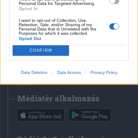
Médiatér
Personal Data for Targeted Advertising.
Opted In
Székely Sport
I want to opt-out of Collection, Use,
Liget
Retention, Sale, and/or Sharing of my
Personal Data that Is Unrelated with the
Krónika
Purposes for which it was collected.
Opted Out
Bihari Napló
Erdélyi Napló
CONFIRM
Főtér
Nőileg
Data Deletion
Data Access
Privacy Policy
Rádió GaGa
Jóállás
Médiatér alkalmazás