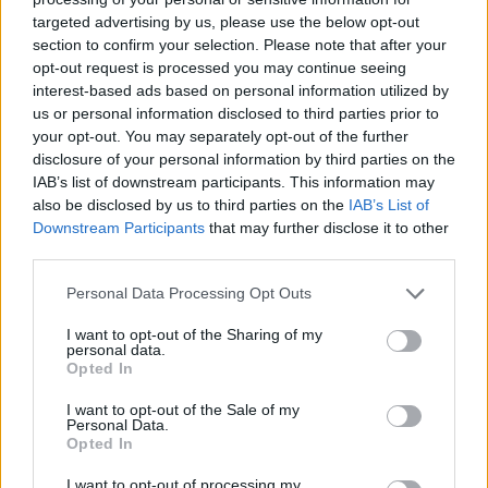
targeted advertising by us, please use the below opt-out
section to confirm your selection. Please note that after your
Hasznos
opt-out request is processed you may continue seeing
interest-based ads based on personal information utilized by
Impresszum
us or personal information disclosed to third parties prior to
your opt-out. You may separately opt-out of the further
Szerzői jogok
disclosure of your personal information by third parties on the
Adatvédelmi tájékoztató
IAB’s list of downstream participants. This information may
Cookie-kezelési tájékoztató
also be disclosed by us to third parties on the
IAB’s List of
Downstream Participants
that may further disclose it to other
Hozzászólási szabályzat
third parties.
Nyomtatott lapjaink archívuma
Székely Hírmondó archívuma
Personal Data Processing Opt Outs
Médiaajánlat
I want to opt-out of the Sharing of my
personal data.
Opted In
Látogatottsági adatok
I want to opt-out of the Sale of my
Personal Data.
Sütibeállítások
Opted In
I want to opt-out of processing my