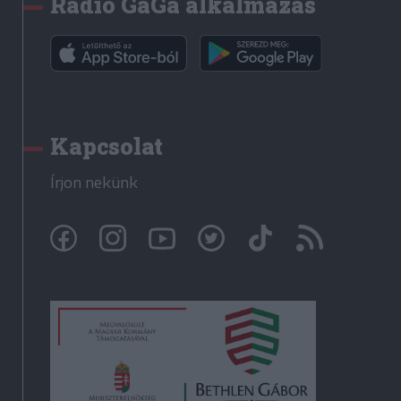
Rádió GaGa alkalmazás
Kapcsolat
Írjon nekünk