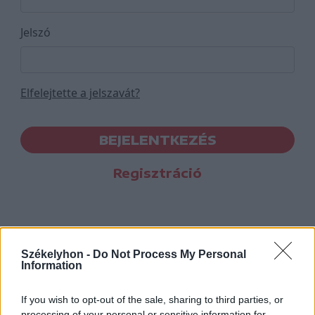
Jelszó
Elfelejtette a jelszavát?
BEJELENTKEZÉS
Regisztráció
Székelyhon -
Do Not Process My Personal
Information
If you wish to opt-out of the sale, sharing to third parties, or
processing of your personal or sensitive information for