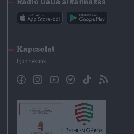
Rádió GaGa alkalmazás
Kapcsolat
Írjon nekünk