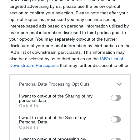
targeted advertising by us, please use the below opt-out
section to confirm your selection. Please note that after your
Hasznos
opt-out request is processed you may continue seeing
interest-based ads based on personal information utilized by
Impresszum
us or personal information disclosed to third parties prior to
your opt-out. You may separately opt-out of the further
Szerzői jogok
disclosure of your personal information by third parties on the
Adatvédelmi tájékoztató
IAB’s list of downstream participants. This information may
Cookie-kezelési tájékoztató
also be disclosed by us to third parties on the
IAB’s List of
Downstream Participants
that may further disclose it to other
Hozzászólási szabályzat
third parties.
Nyomtatott lapjaink archívuma
Székely Hírmondó archívuma
Personal Data Processing Opt Outs
Médiaajánlat
I want to opt-out of the Sharing of my
personal data.
Opted In
Látogatottsági adatok
I want to opt-out of the Sale of my
Personal Data.
Sütibeállítások
Opted In
I want to opt-out of processing my