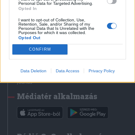
Médiatér
Personal Data for Targeted Advertising.
Opted In
Székely Sport
I want to opt-out of Collection, Use,
Liget
Retention, Sale, and/or Sharing of my
Personal Data that Is Unrelated with the
Krónika
Purposes for which it was collected.
Opted Out
Bihari Napló
Erdélyi Napló
CONFIRM
Főtér
Nőileg
Data Deletion
Data Access
Privacy Policy
Rádió GaGa
Jóállás
Médiatér alkalmazás