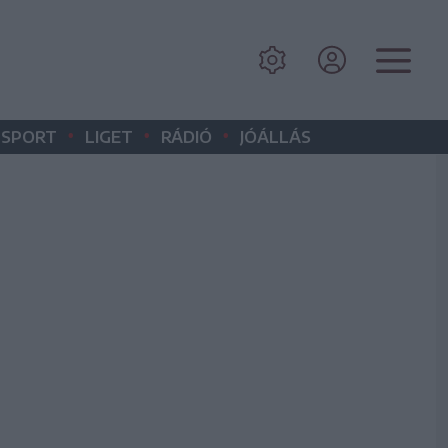
•
•
•
SPORT
LIGET
RÁDIÓ
JÓÁLLÁS