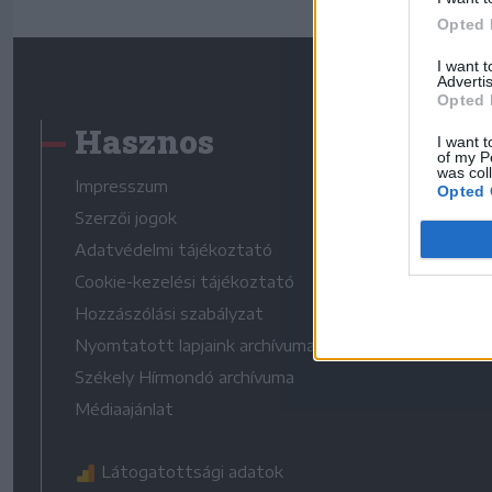
Opted 
I want 
Advertis
Opted 
Hasznos
I want t
of my P
was col
Impresszum
Opted 
Szerzői jogok
Adatvédelmi tájékoztató
Cookie-kezelési tájékoztató
Hozzászólási szabályzat
Nyomtatott lapjaink archívuma
Székely Hírmondó archívuma
Médiaajánlat
Látogatottsági adatok