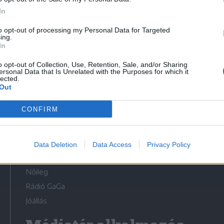
In
to opt-out of processing my Personal Data for Targeted
ing.
In
Médiatér
o opt-out of Collection, Use, Retention, Sale, and/or Sharing
ersonal Data that Is Unrelated with the Purposes for which it
lected.
Székely Sport
Out
Liget
CONFIRM
Krónika
Bihari Napló
Erdélyi Napló
Data Deletion
Data Access
Privacy Policy
Főtér
Nőileg
Rádió GaGa
Jóállás