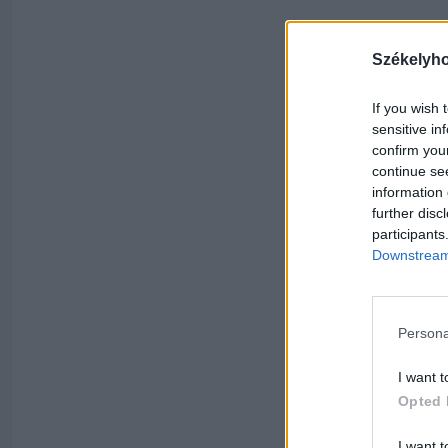
Székelyh
If you wish 
sensitive in
confirm you
continue se
information 
further disc
participants
Downstream 
Persona
I want t
Opted 
I want t