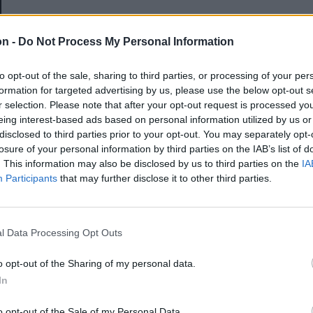
E-mail-cím
on -
Do Not Process My Personal Information
to opt-out of the sale, sharing to third parties, or processing of your per
Jelszó
formation for targeted advertising by us, please use the below opt-out s
r selection. Please note that after your opt-out request is processed y
eing interest-based ads based on personal information utilized by us or
disclosed to third parties prior to your opt-out. You may separately opt-
Elfelejtette a jelszavát?
losure of your personal information by third parties on the IAB’s list of
. This information may also be disclosed by us to third parties on the
IA
Participants
that may further disclose it to other third parties.
BEJELENTKEZÉS
Regisztráció
l Data Processing Opt Outs
o opt-out of the Sharing of my personal data.
In
o opt-out of the Sale of my Personal Data.