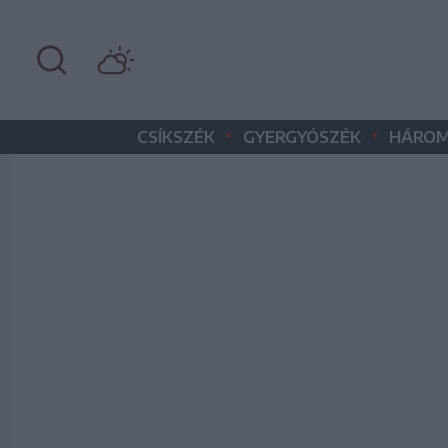
•
•
CSÍKSZÉK
GYERGYÓSZÉK
HÁROM