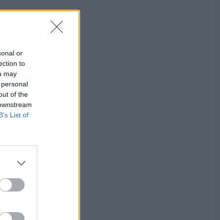
sonal or
ection to
ou may
 personal
out of the
 downstream
B’s List of