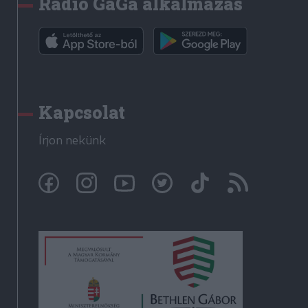
Rádió GaGa alkalmazás
Kapcsolat
Írjon nekünk