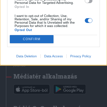
Médiatér
Personal Data for Targeted Advertising.
Opted In
Székely Sport
I want to opt-out of Collection, Use,
Liget
Retention, Sale, and/or Sharing of my
Personal Data that Is Unrelated with the
Krónika
Purposes for which it was collected.
Opted Out
Bihari Napló
Erdélyi Napló
CONFIRM
Főtér
Nőileg
Data Deletion
Data Access
Privacy Policy
Rádió GaGa
Jóállás
Médiatér alkalmazás