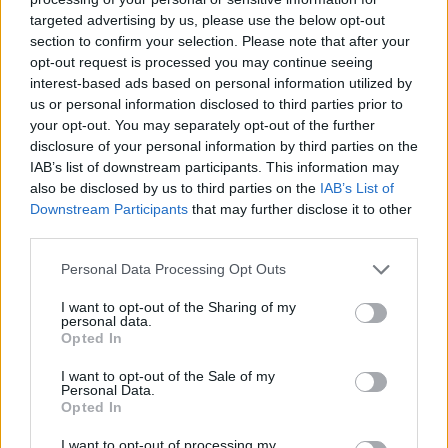
targeted advertising by us, please use the below opt-out
section to confirm your selection. Please note that after your
Hasznos
opt-out request is processed you may continue seeing
interest-based ads based on personal information utilized by
Impresszum
us or personal information disclosed to third parties prior to
your opt-out. You may separately opt-out of the further
Szerzői jogok
disclosure of your personal information by third parties on the
Adatvédelmi tájékoztató
IAB’s list of downstream participants. This information may
Cookie-kezelési tájékoztató
also be disclosed by us to third parties on the
IAB’s List of
Downstream Participants
that may further disclose it to other
Hozzászólási szabályzat
third parties.
Nyomtatott lapjaink archívuma
Székely Hírmondó archívuma
Personal Data Processing Opt Outs
Médiaajánlat
I want to opt-out of the Sharing of my
personal data.
Opted In
Látogatottsági adatok
I want to opt-out of the Sale of my
Personal Data.
Sütibeállítások
Opted In
I want to opt-out of processing my