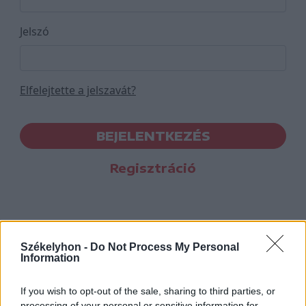
Jelszó
Elfelejtette a jelszavát?
BEJELENTKEZÉS
Regisztráció
Székelyhon -
Do Not Process My Personal
Information
If you wish to opt-out of the sale, sharing to third parties, or
processing of your personal or sensitive information for