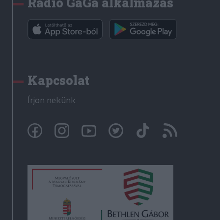
Rádió GaGa alkalmazás
Kapcsolat
Írjon nekünk