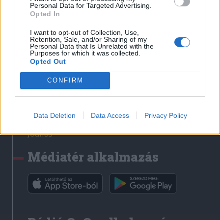
Médiatér
Personal Data for Targeted Advertising.
Opted In
Székely Sport
I want to opt-out of Collection, Use,
Liget
Retention, Sale, and/or Sharing of my
Personal Data that Is Unrelated with the
Krónika
Purposes for which it was collected.
Opted Out
Bihari Napló
Erdélyi Napló
CONFIRM
Főtér
Nőileg
Data Deletion
Data Access
Privacy Policy
Rádió GaGa
Jóállás
Médiatér alkalmazás