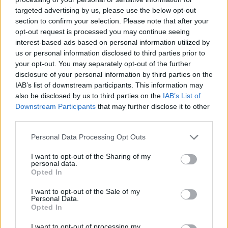
targeted advertising by us, please use the below opt-out
section to confirm your selection. Please note that after your
Hasznos
opt-out request is processed you may continue seeing
interest-based ads based on personal information utilized by
Impresszum
us or personal information disclosed to third parties prior to
your opt-out. You may separately opt-out of the further
Szerzői jogok
disclosure of your personal information by third parties on the
Adatvédelmi tájékoztató
IAB’s list of downstream participants. This information may
Cookie-kezelési tájékoztató
also be disclosed by us to third parties on the
IAB’s List of
Downstream Participants
that may further disclose it to other
Hozzászólási szabályzat
third parties.
Nyomtatott lapjaink archívuma
Székely Hírmondó archívuma
Personal Data Processing Opt Outs
Médiaajánlat
I want to opt-out of the Sharing of my
personal data.
Opted In
Látogatottsági adatok
I want to opt-out of the Sale of my
Personal Data.
Sütibeállítások
Opted In
I want to opt-out of processing my