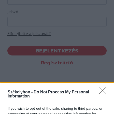
Jelszó
Elfelejtette a jelszavát?
BEJELENTKEZÉS
Regisztráció
Székelyhon -
Do Not Process My Personal
Information
If you wish to opt-out of the sale, sharing to third parties, or
processing of your personal or sensitive information for