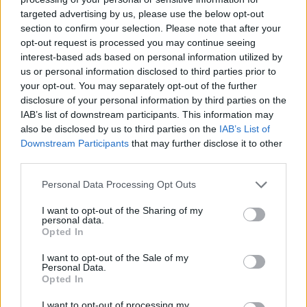
targeted advertising by us, please use the below opt-out
section to confirm your selection. Please note that after your
Hasznos
opt-out request is processed you may continue seeing
interest-based ads based on personal information utilized by
Impresszum
us or personal information disclosed to third parties prior to
your opt-out. You may separately opt-out of the further
Szerzői jogok
disclosure of your personal information by third parties on the
Adatvédelmi tájékoztató
IAB’s list of downstream participants. This information may
Cookie-kezelési tájékoztató
also be disclosed by us to third parties on the
IAB’s List of
Downstream Participants
that may further disclose it to other
Hozzászólási szabályzat
third parties.
Nyomtatott lapjaink archívuma
Székely Hírmondó archívuma
Personal Data Processing Opt Outs
Médiaajánlat
I want to opt-out of the Sharing of my
personal data.
Opted In
Látogatottsági adatok
I want to opt-out of the Sale of my
Personal Data.
Sütibeállítások
Opted In
I want to opt-out of processing my