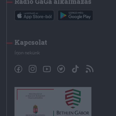
Rádió GaGa alkalmazás
Kapcsolat
Írjon nekünk