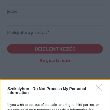
Jelszó
Elfelejtette a jelszavát?
BEJELENTKEZÉS
Regisztráció
Székelyhon -
Do Not Process My Personal
Information
If you wish to opt-out of the sale, sharing to third parties, or
processing of your personal or sensitive information for