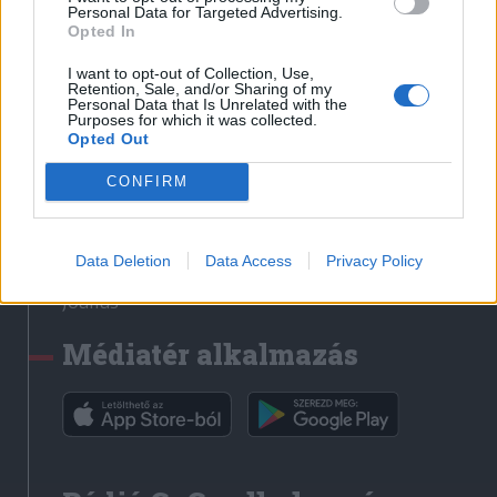
Médiatér
Personal Data for Targeted Advertising.
Opted In
Székely Sport
I want to opt-out of Collection, Use,
Liget
Retention, Sale, and/or Sharing of my
Personal Data that Is Unrelated with the
Krónika
Purposes for which it was collected.
Opted Out
Bihari Napló
Erdélyi Napló
CONFIRM
Főtér
Nőileg
Data Deletion
Data Access
Privacy Policy
Rádió GaGa
Jóállás
Médiatér alkalmazás