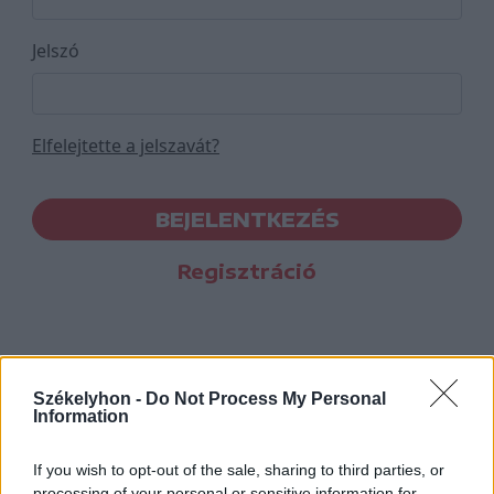
Jelszó
Elfelejtette a jelszavát?
BEJELENTKEZÉS
Regisztráció
Székelyhon -
Do Not Process My Personal
Information
If you wish to opt-out of the sale, sharing to third parties, or
processing of your personal or sensitive information for