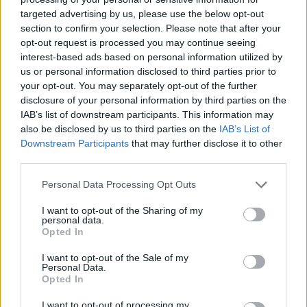
targeted advertising by us, please use the below opt-out
section to confirm your selection. Please note that after your
Hasznos
opt-out request is processed you may continue seeing
interest-based ads based on personal information utilized by
Impresszum
us or personal information disclosed to third parties prior to
your opt-out. You may separately opt-out of the further
Szerzői jogok
disclosure of your personal information by third parties on the
Adatvédelmi tájékoztató
IAB’s list of downstream participants. This information may
Cookie-kezelési tájékoztató
also be disclosed by us to third parties on the
IAB’s List of
Downstream Participants
that may further disclose it to other
Hozzászólási szabályzat
third parties.
Nyomtatott lapjaink archívuma
Székely Hírmondó archívuma
Personal Data Processing Opt Outs
Médiaajánlat
I want to opt-out of the Sharing of my
personal data.
Opted In
Látogatottsági adatok
I want to opt-out of the Sale of my
Personal Data.
Sütibeállítások
Opted In
I want to opt-out of processing my