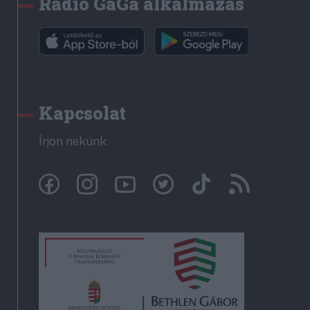
Rádió GaGa alkalmazás
Kapcsolat
Írjon nekünk