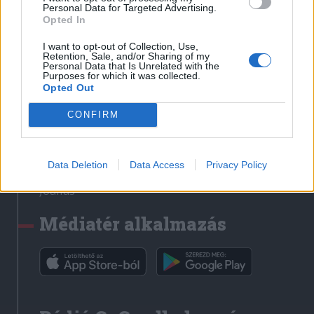
Médiatér
Personal Data for Targeted Advertising.
Opted In
Székely Sport
I want to opt-out of Collection, Use,
Liget
Retention, Sale, and/or Sharing of my
Personal Data that Is Unrelated with the
Krónika
Purposes for which it was collected.
Opted Out
Bihari Napló
Erdélyi Napló
CONFIRM
Főtér
Nőileg
Data Deletion
Data Access
Privacy Policy
Rádió GaGa
Jóállás
Médiatér alkalmazás