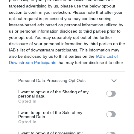
targeted advertising by us, please use the below opt-out
section to confirm your selection. Please note that after your
Hasznos
opt-out request is processed you may continue seeing
interest-based ads based on personal information utilized by
Impresszum
us or personal information disclosed to third parties prior to
your opt-out. You may separately opt-out of the further
Szerzői jogok
disclosure of your personal information by third parties on the
Adatvédelmi tájékoztató
IAB’s list of downstream participants. This information may
Cookie-kezelési tájékoztató
also be disclosed by us to third parties on the
IAB’s List of
Downstream Participants
that may further disclose it to other
Hozzászólási szabályzat
third parties.
Nyomtatott lapjaink archívuma
Székely Hírmondó archívuma
Personal Data Processing Opt Outs
Médiaajánlat
I want to opt-out of the Sharing of my
personal data.
Opted In
Látogatottsági adatok
I want to opt-out of the Sale of my
Personal Data.
Sütibeállítások
Opted In
I want to opt-out of processing my