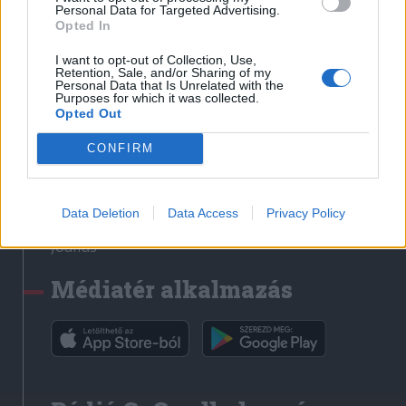
Médiatér
Personal Data for Targeted Advertising.
Opted In
Székely Sport
I want to opt-out of Collection, Use,
Liget
Retention, Sale, and/or Sharing of my
Personal Data that Is Unrelated with the
Krónika
Purposes for which it was collected.
Opted Out
Bihari Napló
Erdélyi Napló
CONFIRM
Főtér
Nőileg
Data Deletion
Data Access
Privacy Policy
Rádió GaGa
Jóállás
Médiatér alkalmazás