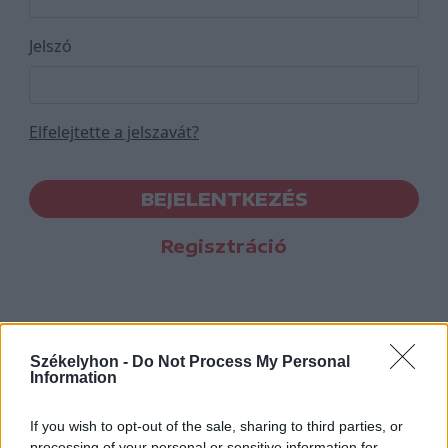
Jelszó
Elfelejtette a jelszavát?
BEJELENTKEZÉS
Regisztráció
Székelyhon -
Do Not Process My Personal
Information
If you wish to opt-out of the sale, sharing to third parties, or
processing of your personal or sensitive information for