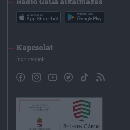
Rádió GaGa alkalmazás
Kapcsolat
Írjon nekünk