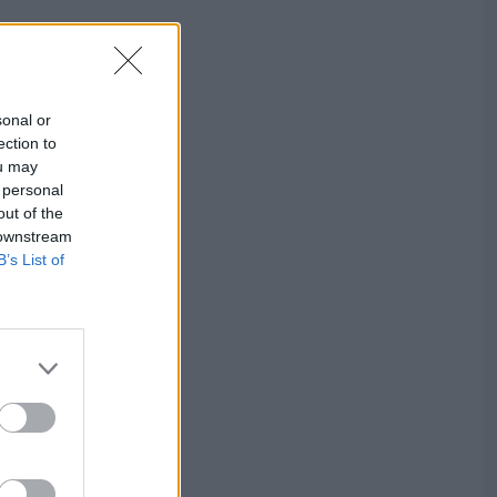
sonal or
ection to
ou may
 personal
out of the
 downstream
B’s List of