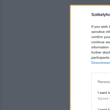
Székelyh
If you wish 
sensitive in
confirm you
continue se
information 
further disc
participants
Downstream 
Persona
I want t
Opted 
I want t