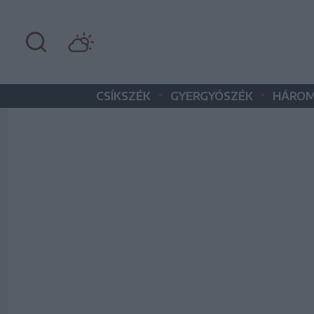
•
•
CSÍKSZÉK
GYERGYÓSZÉK
HÁROM