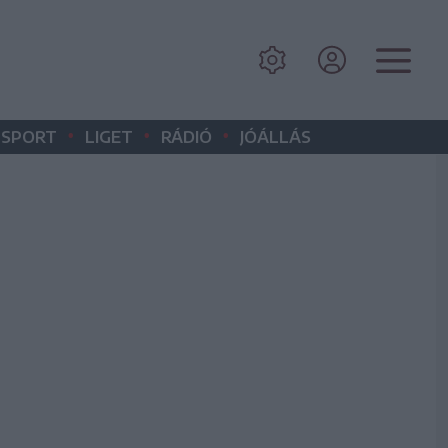
•
•
•
SPORT
LIGET
RÁDIÓ
JÓÁLLÁS