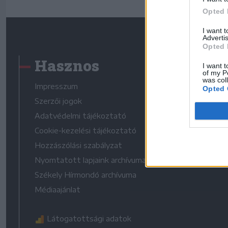
Opted 
I want 
Advertis
Opted 
Hasznos
I want t
of my P
was col
Impresszum
Opted 
Szerzői jogok
Adatvédelmi tájékoztató
Cookie-kezelési tájékoztató
Hozzászólási szabályzat
Nyomtatott lapjaink archívuma
Székely Hírmondó archívuma
Médiaajánlat
Látogatottsági adatok