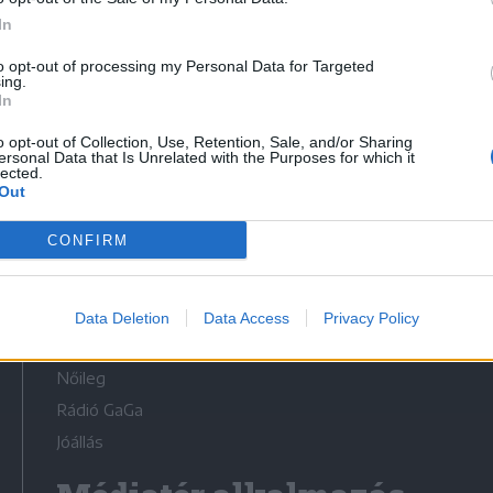
In
to opt-out of processing my Personal Data for Targeted
ing.
In
Médiatér
o opt-out of Collection, Use, Retention, Sale, and/or Sharing
ersonal Data that Is Unrelated with the Purposes for which it
lected.
Székely Sport
Out
Liget
CONFIRM
Krónika
Bihari Napló
Erdélyi Napló
Data Deletion
Data Access
Privacy Policy
Főtér
Nőileg
Rádió GaGa
Jóállás