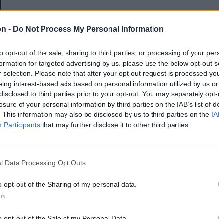
E-mail-cím
on -
Do Not Process My Personal Information
to opt-out of the sale, sharing to third parties, or processing of your per
Jelszó
formation for targeted advertising by us, please use the below opt-out s
r selection. Please note that after your opt-out request is processed y
eing interest-based ads based on personal information utilized by us or
disclosed to third parties prior to your opt-out. You may separately opt-
Elfelejtette a jelszavát?
losure of your personal information by third parties on the IAB’s list of
. This information may also be disclosed by us to third parties on the
IA
Participants
that may further disclose it to other third parties.
BEJELENTKEZÉS
Regisztráció
l Data Processing Opt Outs
o opt-out of the Sharing of my personal data.
In
o opt-out of the Sale of my Personal Data.