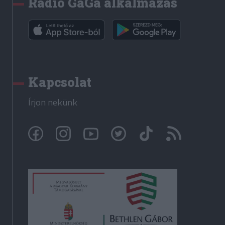
Rádió GaGa alkalmazás
Kapcsolat
Írjon nekünk