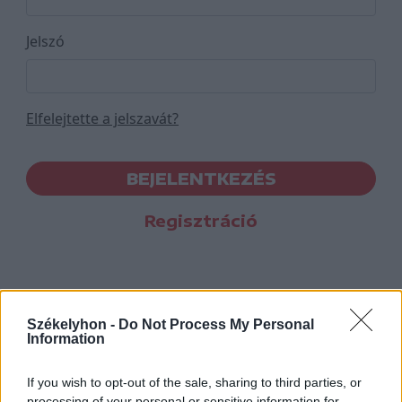
Jelszó
Elfelejtette a jelszavát?
BEJELENTKEZÉS
Regisztráció
Székelyhon -
Do Not Process My Personal
Information
If you wish to opt-out of the sale, sharing to third parties, or
processing of your personal or sensitive information for