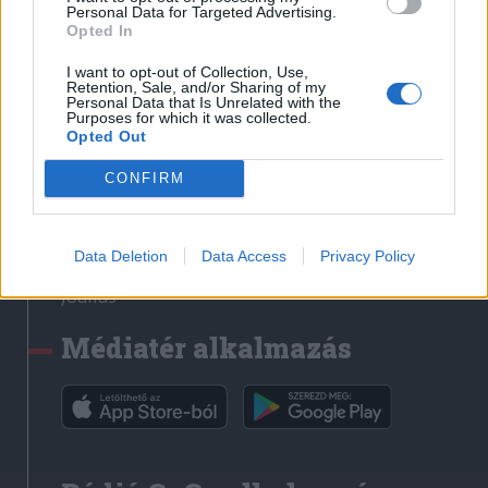
Médiatér
Personal Data for Targeted Advertising.
Opted In
Székely Sport
I want to opt-out of Collection, Use,
Liget
Retention, Sale, and/or Sharing of my
Personal Data that Is Unrelated with the
Krónika
Purposes for which it was collected.
Opted Out
Bihari Napló
Erdélyi Napló
CONFIRM
Főtér
Nőileg
Data Deletion
Data Access
Privacy Policy
Rádió GaGa
Jóállás
Médiatér alkalmazás