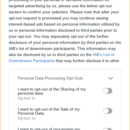
targeted advertising by us, please use the below opt-out
section to confirm your selection. Please note that after your
Hasznos
opt-out request is processed you may continue seeing
interest-based ads based on personal information utilized by
Impresszum
us or personal information disclosed to third parties prior to
your opt-out. You may separately opt-out of the further
Szerzői jogok
disclosure of your personal information by third parties on the
Adatvédelmi tájékoztató
IAB’s list of downstream participants. This information may
Cookie-kezelési tájékoztató
also be disclosed by us to third parties on the
IAB’s List of
Downstream Participants
that may further disclose it to other
Hozzászólási szabályzat
third parties.
Nyomtatott lapjaink archívuma
Székely Hírmondó archívuma
Personal Data Processing Opt Outs
Médiaajánlat
I want to opt-out of the Sharing of my
personal data.
Opted In
Látogatottsági adatok
I want to opt-out of the Sale of my
Personal Data.
Sütibeállítások
Opted In
I want to opt-out of processing my