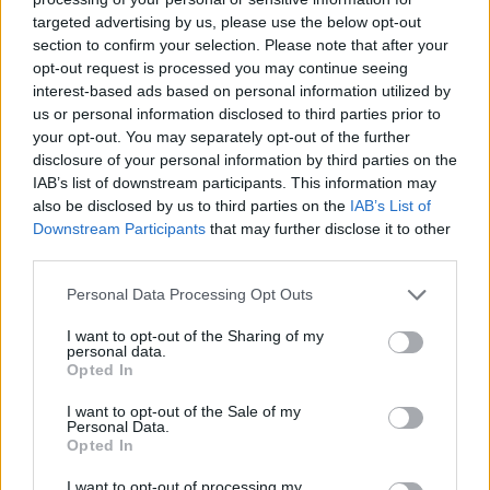
targeted advertising by us, please use the below opt-out
section to confirm your selection. Please note that after your
Hasznos
opt-out request is processed you may continue seeing
interest-based ads based on personal information utilized by
Impresszum
us or personal information disclosed to third parties prior to
your opt-out. You may separately opt-out of the further
Szerzői jogok
disclosure of your personal information by third parties on the
Adatvédelmi tájékoztató
IAB’s list of downstream participants. This information may
Cookie-kezelési tájékoztató
also be disclosed by us to third parties on the
IAB’s List of
Downstream Participants
that may further disclose it to other
Hozzászólási szabályzat
third parties.
Nyomtatott lapjaink archívuma
Székely Hírmondó archívuma
Personal Data Processing Opt Outs
Médiaajánlat
I want to opt-out of the Sharing of my
personal data.
Opted In
Látogatottsági adatok
I want to opt-out of the Sale of my
Personal Data.
Sütibeállítások
Opted In
I want to opt-out of processing my