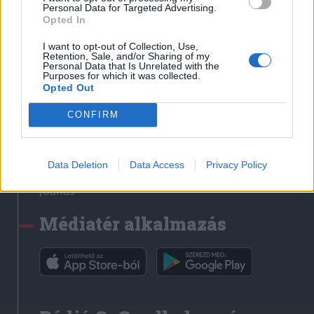
Médiatér
Personal Data for Targeted Advertising.
Opted In
Székely Sport
I want to opt-out of Collection, Use,
Liget
Retention, Sale, and/or Sharing of my
Personal Data that Is Unrelated with the
Krónika
Purposes for which it was collected.
Opted Out
Bihari Napló
Erdélyi Napló
CONFIRM
Főtér
Nőileg
Data Deletion
Data Access
Privacy Policy
Rádió GaGa
Jóállás
Médiatér alkalmazás