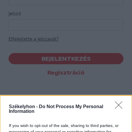
Jelszó
Elfelejtette a jelszavát?
BEJELENTKEZÉS
Regisztráció
Székelyhon -
Do Not Process My Personal
Information
If you wish to opt-out of the sale, sharing to third parties, or
processing of your personal or sensitive information for