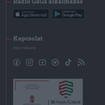
Rádió GaGa alkalmazás
Kapcsolat
Írjon nekünk