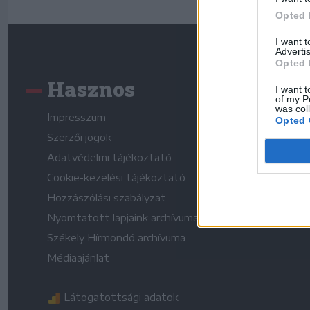
Opted 
I want 
Advertis
Opted 
Hasznos
I want t
of my P
was col
Impresszum
Opted 
Szerzői jogok
Adatvédelmi tájékoztató
Cookie-kezelési tájékoztató
Hozzászólási szabályzat
Nyomtatott lapjaink archívuma
Székely Hírmondó archívuma
Médiaajánlat
Látogatottsági adatok