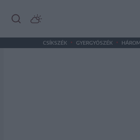
•
•
CSÍKSZÉK
GYERGYÓSZÉK
HÁROM