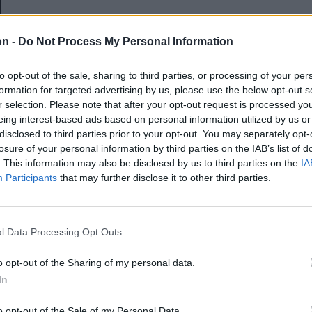
E-mail-cím
on -
Do Not Process My Personal Information
to opt-out of the sale, sharing to third parties, or processing of your per
Jelszó
formation for targeted advertising by us, please use the below opt-out s
r selection. Please note that after your opt-out request is processed y
eing interest-based ads based on personal information utilized by us or
disclosed to third parties prior to your opt-out. You may separately opt-
Elfelejtette a jelszavát?
losure of your personal information by third parties on the IAB’s list of
. This information may also be disclosed by us to third parties on the
IA
Participants
that may further disclose it to other third parties.
BEJELENTKEZÉS
Regisztráció
l Data Processing Opt Outs
o opt-out of the Sharing of my personal data.
In
o opt-out of the Sale of my Personal Data.