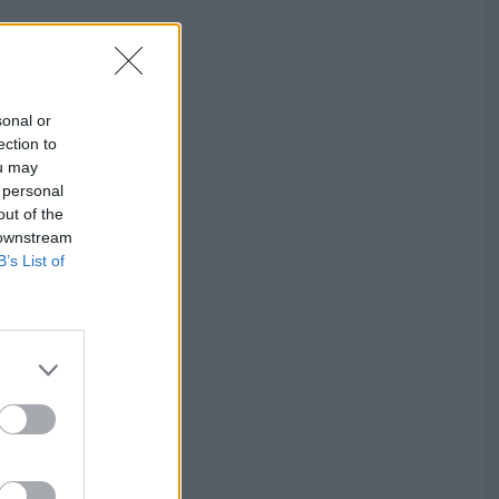
sonal or
ection to
ou may
 personal
out of the
 downstream
B’s List of