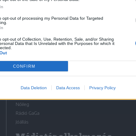
In
to opt-out of processing my Personal Data for Targeted
ing.
In
Médiatér
o opt-out of Collection, Use, Retention, Sale, and/or Sharing
ersonal Data that Is Unrelated with the Purposes for which it
lected.
Székely Sport
Out
Liget
CONFIRM
Krónika
Bihari Napló
Erdélyi Napló
Data Deletion
Data Access
Privacy Policy
Főtér
Nőileg
Rádió GaGa
Jóállás