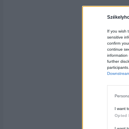
Székelyh
If you wish 
sensitive in
confirm you
continue se
information 
further disc
participants
Downstream 
Persona
I want t
Opted 
I want t