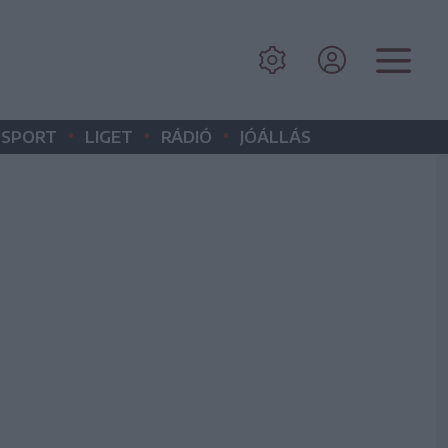
•
•
•
SPORT
LIGET
RÁDIÓ
JÓÁLLÁS