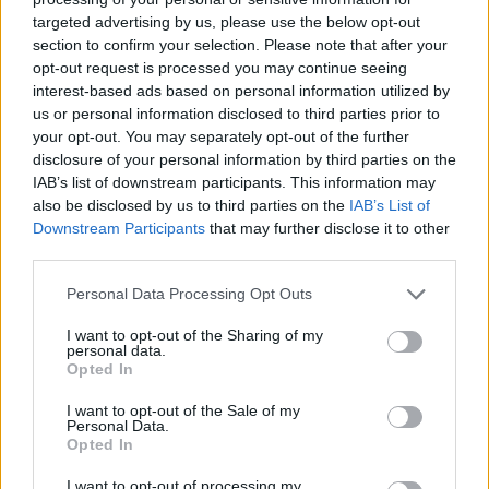
targeted advertising by us, please use the below opt-out
section to confirm your selection. Please note that after your
Hasznos
opt-out request is processed you may continue seeing
interest-based ads based on personal information utilized by
Impresszum
us or personal information disclosed to third parties prior to
your opt-out. You may separately opt-out of the further
Szerzői jogok
disclosure of your personal information by third parties on the
Adatvédelmi tájékoztató
IAB’s list of downstream participants. This information may
Cookie-kezelési tájékoztató
also be disclosed by us to third parties on the
IAB’s List of
Downstream Participants
that may further disclose it to other
Hozzászólási szabályzat
third parties.
Nyomtatott lapjaink archívuma
Székely Hírmondó archívuma
Personal Data Processing Opt Outs
Médiaajánlat
I want to opt-out of the Sharing of my
personal data.
Opted In
Látogatottsági adatok
I want to opt-out of the Sale of my
Personal Data.
Sütibeállítások
Opted In
I want to opt-out of processing my