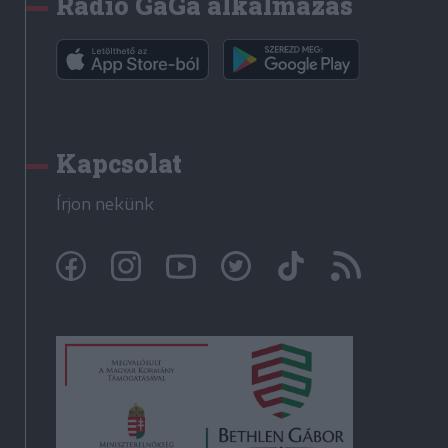
Rádió GaGa alkalmazás
Kapcsolat
Írjon nekünk