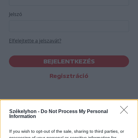
Jelszó
Elfelejtette a jelszavát?
BEJELENTKEZÉS
Regisztráció
Székelyhon -
Do Not Process My Personal
Information
If you wish to opt-out of the sale, sharing to third parties, or
processing of your personal or sensitive information for