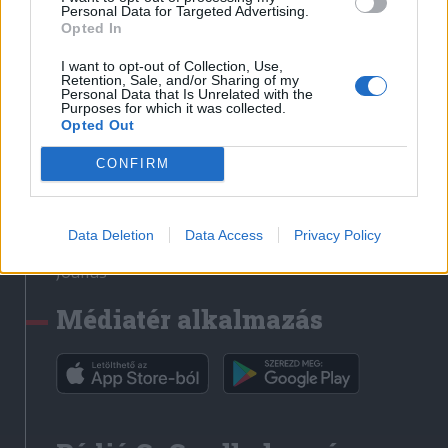
Médiatér
Personal Data for Targeted Advertising.
Opted In
Székely Sport
I want to opt-out of Collection, Use,
Liget
Retention, Sale, and/or Sharing of my
Personal Data that Is Unrelated with the
Krónika
Purposes for which it was collected.
Opted Out
Bihari Napló
Erdélyi Napló
CONFIRM
Főtér
Nőileg
Data Deletion
Data Access
Privacy Policy
Rádió GaGa
Jóállás
Médiatér alkalmazás