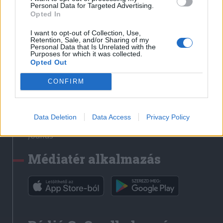
Médiatér
Personal Data for Targeted Advertising.
Opted In
Székely Sport
I want to opt-out of Collection, Use,
Liget
Retention, Sale, and/or Sharing of my
Personal Data that Is Unrelated with the
Krónika
Purposes for which it was collected.
Opted Out
Bihari Napló
Erdélyi Napló
CONFIRM
Főtér
Nőileg
Data Deletion
Data Access
Privacy Policy
Rádió GaGa
Jóállás
Médiatér alkalmazás