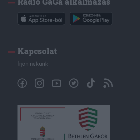
Rádió GaGa alkalmazás
Kapcsolat
Írjon nekünk