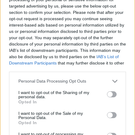
targeted advertising by us, please use the below opt-out
section to confirm your selection. Please note that after your
Hasznos
opt-out request is processed you may continue seeing
interest-based ads based on personal information utilized by
Impresszum
us or personal information disclosed to third parties prior to
your opt-out. You may separately opt-out of the further
Szerzői jogok
disclosure of your personal information by third parties on the
Adatvédelmi tájékoztató
IAB’s list of downstream participants. This information may
Cookie-kezelési tájékoztató
also be disclosed by us to third parties on the
IAB’s List of
Downstream Participants
that may further disclose it to other
Hozzászólási szabályzat
third parties.
Nyomtatott lapjaink archívuma
Székely Hírmondó archívuma
Personal Data Processing Opt Outs
Médiaajánlat
I want to opt-out of the Sharing of my
personal data.
Opted In
Látogatottsági adatok
I want to opt-out of the Sale of my
Personal Data.
Sütibeállítások
Opted In
I want to opt-out of processing my