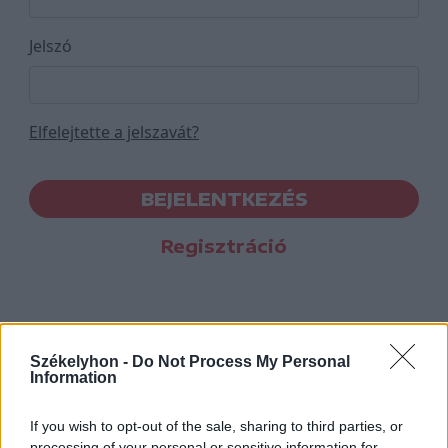
Jelszó
Elfelejtette a jelszavát?
BEJELENTKEZÉS
Regisztráció
Székelyhon -
Do Not Process My Personal
Information
If you wish to opt-out of the sale, sharing to third parties, or
processing of your personal or sensitive information for