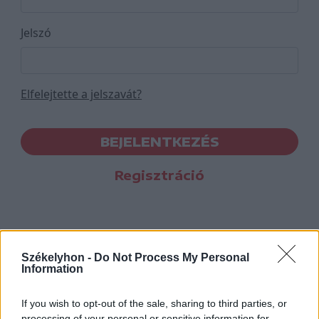
Jelszó
Elfelejtette a jelszavát?
BEJELENTKEZÉS
Regisztráció
Székelyhon -
Do Not Process My Personal
Information
If you wish to opt-out of the sale, sharing to third parties, or
processing of your personal or sensitive information for