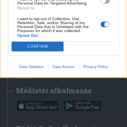
Médiatér
Personal Data for Targeted Advertising.
Opted In
Székely Sport
I want to opt-out of Collection, Use,
Liget
Retention, Sale, and/or Sharing of my
Personal Data that Is Unrelated with the
Krónika
Purposes for which it was collected.
Opted Out
Bihari Napló
Erdélyi Napló
CONFIRM
Főtér
Nőileg
Data Deletion
Data Access
Privacy Policy
Rádió GaGa
Jóállás
Médiatér alkalmazás