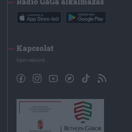
Rádió GaGa alkalmazás
Kapcsolat
Írjon nekünk