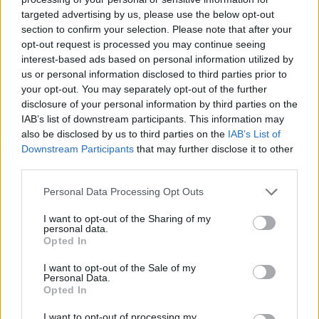
targeted advertising by us, please use the below opt-out
section to confirm your selection. Please note that after your
Hasznos
opt-out request is processed you may continue seeing
interest-based ads based on personal information utilized by
Impresszum
us or personal information disclosed to third parties prior to
your opt-out. You may separately opt-out of the further
Szerzői jogok
disclosure of your personal information by third parties on the
Adatvédelmi tájékoztató
IAB’s list of downstream participants. This information may
Cookie-kezelési tájékoztató
also be disclosed by us to third parties on the
IAB’s List of
Downstream Participants
that may further disclose it to other
Hozzászólási szabályzat
third parties.
Nyomtatott lapjaink archívuma
Székely Hírmondó archívuma
Personal Data Processing Opt Outs
Médiaajánlat
I want to opt-out of the Sharing of my
personal data.
Opted In
Látogatottsági adatok
I want to opt-out of the Sale of my
Personal Data.
Sütibeállítások
Opted In
I want to opt-out of processing my