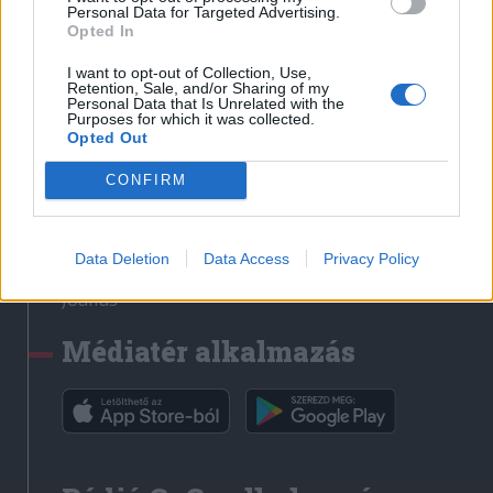
Médiatér
Personal Data for Targeted Advertising.
Opted In
Székely Sport
I want to opt-out of Collection, Use,
Liget
Retention, Sale, and/or Sharing of my
Personal Data that Is Unrelated with the
Krónika
Purposes for which it was collected.
Opted Out
Bihari Napló
Erdélyi Napló
CONFIRM
Főtér
Nőileg
Data Deletion
Data Access
Privacy Policy
Rádió GaGa
Jóállás
Médiatér alkalmazás