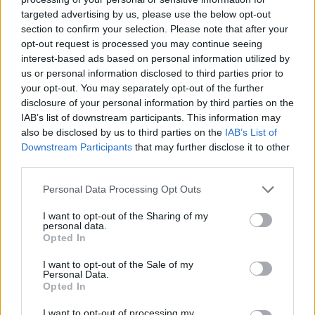
targeted advertising by us, please use the below opt-out
section to confirm your selection. Please note that after your
Hasznos
opt-out request is processed you may continue seeing
interest-based ads based on personal information utilized by
Impresszum
us or personal information disclosed to third parties prior to
your opt-out. You may separately opt-out of the further
Szerzői jogok
disclosure of your personal information by third parties on the
Adatvédelmi tájékoztató
IAB’s list of downstream participants. This information may
Cookie-kezelési tájékoztató
also be disclosed by us to third parties on the
IAB’s List of
Downstream Participants
that may further disclose it to other
Hozzászólási szabályzat
third parties.
Nyomtatott lapjaink archívuma
Székely Hírmondó archívuma
Personal Data Processing Opt Outs
Médiaajánlat
I want to opt-out of the Sharing of my
personal data.
Opted In
Látogatottsági adatok
I want to opt-out of the Sale of my
Personal Data.
Sütibeállítások
Opted In
I want to opt-out of processing my