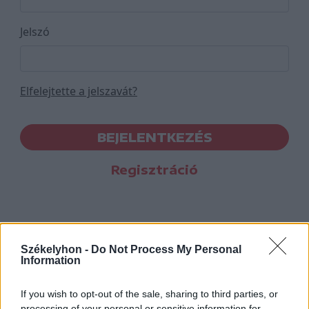
Jelszó
Elfelejtette a jelszavát?
BEJELENTKEZÉS
Regisztráció
Székelyhon -
Do Not Process My Personal
Information
If you wish to opt-out of the sale, sharing to third parties, or
processing of your personal or sensitive information for