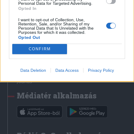
Médiatér
Personal Data for Targeted Advertising.
Opted In
Székely Sport
I want to opt-out of Collection, Use,
Liget
Retention, Sale, and/or Sharing of my
Personal Data that Is Unrelated with the
Krónika
Purposes for which it was collected.
Opted Out
Bihari Napló
Erdélyi Napló
CONFIRM
Főtér
Nőileg
Data Deletion
Data Access
Privacy Policy
Rádió GaGa
Jóállás
Médiatér alkalmazás