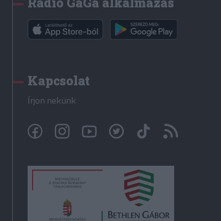
Rádió GaGa alkalmazás
Kapcsolat
Írjon nekünk