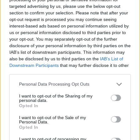
targeted advertising by us, please use the below opt-out
section to confirm your selection. Please note that after your
Hasznos
opt-out request is processed you may continue seeing
interest-based ads based on personal information utilized by
Impresszum
us or personal information disclosed to third parties prior to
your opt-out. You may separately opt-out of the further
Szerzői jogok
disclosure of your personal information by third parties on the
Adatvédelmi tájékoztató
IAB’s list of downstream participants. This information may
Cookie-kezelési tájékoztató
also be disclosed by us to third parties on the
IAB’s List of
Downstream Participants
that may further disclose it to other
Hozzászólási szabályzat
third parties.
Nyomtatott lapjaink archívuma
Székely Hírmondó archívuma
Personal Data Processing Opt Outs
Médiaajánlat
I want to opt-out of the Sharing of my
personal data.
Opted In
Látogatottsági adatok
I want to opt-out of the Sale of my
Personal Data.
Sütibeállítások
Opted In
I want to opt-out of processing my