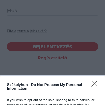
Jelszó
Elfelejtette a jelszavát?
BEJELENTKEZÉS
Regisztráció
Székelyhon -
Do Not Process My Personal
Information
If you wish to opt-out of the sale, sharing to third parties, or
processing of your personal or sensitive information for