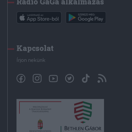
Rádió GaGa alkalmazás
Kapcsolat
Írjon nekünk