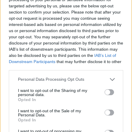
targeted advertising by us, please use the below opt-out
section to confirm your selection. Please note that after your
Hasznos
opt-out request is processed you may continue seeing
interest-based ads based on personal information utilized by
Impresszum
us or personal information disclosed to third parties prior to
your opt-out. You may separately opt-out of the further
Szerzői jogok
disclosure of your personal information by third parties on the
Adatvédelmi tájékoztató
IAB’s list of downstream participants. This information may
Cookie-kezelési tájékoztató
also be disclosed by us to third parties on the
IAB’s List of
Downstream Participants
that may further disclose it to other
Hozzászólási szabályzat
third parties.
Nyomtatott lapjaink archívuma
Székely Hírmondó archívuma
Personal Data Processing Opt Outs
Médiaajánlat
I want to opt-out of the Sharing of my
personal data.
Opted In
Látogatottsági adatok
I want to opt-out of the Sale of my
Personal Data.
Sütibeállítások
Opted In
I want to opt-out of processing my