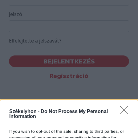
Jelszó
Elfelejtette a jelszavát?
BEJELENTKEZÉS
Regisztráció
Székelyhon -
Do Not Process My Personal
Information
If you wish to opt-out of the sale, sharing to third parties, or
processing of your personal or sensitive information for