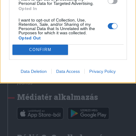
Médiatér
Personal Data for Targeted Advertising.
Opted In
Székely Sport
I want to opt-out of Collection, Use,
Liget
Retention, Sale, and/or Sharing of my
Personal Data that Is Unrelated with the
Krónika
Purposes for which it was collected.
Opted Out
Bihari Napló
Erdélyi Napló
CONFIRM
Főtér
Nőileg
Data Deletion
Data Access
Privacy Policy
Rádió GaGa
Jóállás
Médiatér alkalmazás