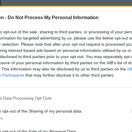
E-mail-cím
on -
Do Not Process My Personal Information
to opt-out of the sale, sharing to third parties, or processing of your per
Jelszó
formation for targeted advertising by us, please use the below opt-out s
r selection. Please note that after your opt-out request is processed y
eing interest-based ads based on personal information utilized by us or
disclosed to third parties prior to your opt-out. You may separately opt-
Elfelejtette a jelszavát?
losure of your personal information by third parties on the IAB’s list of
. This information may also be disclosed by us to third parties on the
IA
Participants
that may further disclose it to other third parties.
BEJELENTKEZÉS
Regisztráció
l Data Processing Opt Outs
o opt-out of the Sharing of my personal data.
In
o opt-out of the Sale of my Personal Data.