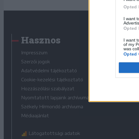
Opted 
I want 
Advertis
Opted 
Hasznos
I want t
of my P
was col
Impresszum
Opted 
Szerzői jogok
Adatvédelmi tájékoztató
Cookie-kezelési tájékoztató
Hozzászólási szabályzat
Nyomtatott lapjaink archívuma
Székely Hírmondó archívuma
Médiaajánlat
Látogatottsági adatok