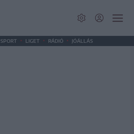
•
•
•
SPORT
LIGET
RÁDIÓ
JÓÁLLÁS