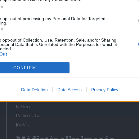
In
to opt-out of processing my Personal Data for Targeted
ing.
In
Médiatér
o opt-out of Collection, Use, Retention, Sale, and/or Sharing
ersonal Data that Is Unrelated with the Purposes for which it
lected.
Székely Sport
Out
Liget
CONFIRM
Krónika
Bihari Napló
Erdélyi Napló
Data Deletion
Data Access
Privacy Policy
Főtér
Nőileg
Rádió GaGa
Jóállás