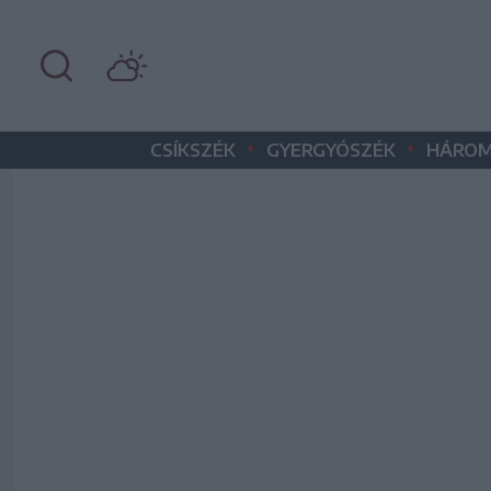
•
•
CSÍKSZÉK
GYERGYÓSZÉK
HÁROM