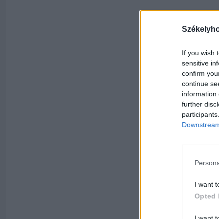
Székelyh
If you wish 
sensitive in
confirm you
continue se
information 
further disc
participants
Downstream 
Persona
I want t
Opted 
I want t