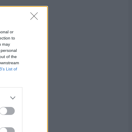
sonal or
ection to
ou may
 personal
out of the
 downstream
B’s List of