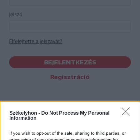
Jelszó
Elfelejtette a jelszavát?
BEJELENTKEZÉS
Regisztráció
Székelyhon -
Do Not Process My Personal
Information
If you wish to opt-out of the sale, sharing to third parties, or
processing of your personal or sensitive information for