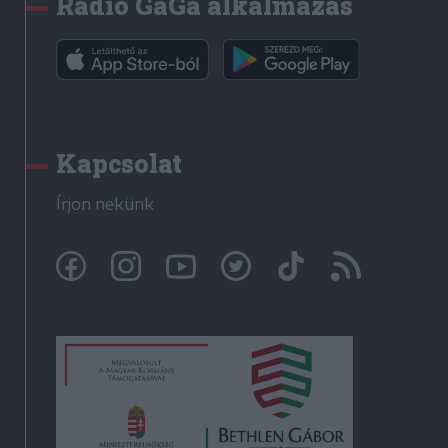
Rádió GaGa alkalmazás
Kapcsolat
Írjon nekünk