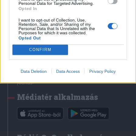
Médiatér
Personal Data for Targeted Advertising.
Opted In
Székely Sport
I want to opt-out of Collection, Use,
Liget
Retention, Sale, and/or Sharing of my
Personal Data that Is Unrelated with the
Krónika
Purposes for which it was collected.
Opted Out
Bihari Napló
Erdélyi Napló
CONFIRM
Főtér
Nőileg
Data Deletion
Data Access
Privacy Policy
Rádió GaGa
Jóállás
Médiatér alkalmazás