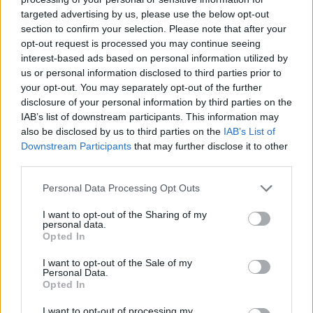
targeted advertising by us, please use the below opt-out
section to confirm your selection. Please note that after your
Hasznos
opt-out request is processed you may continue seeing
interest-based ads based on personal information utilized by
Impresszum
us or personal information disclosed to third parties prior to
your opt-out. You may separately opt-out of the further
Szerzői jogok
disclosure of your personal information by third parties on the
Adatvédelmi tájékoztató
IAB’s list of downstream participants. This information may
Cookie-kezelési tájékoztató
also be disclosed by us to third parties on the
IAB’s List of
Downstream Participants
that may further disclose it to other
Hozzászólási szabályzat
third parties.
Nyomtatott lapjaink archívuma
Székely Hírmondó archívuma
Personal Data Processing Opt Outs
Médiaajánlat
I want to opt-out of the Sharing of my
personal data.
Opted In
Látogatottsági adatok
I want to opt-out of the Sale of my
Personal Data.
Sütibeállítások
Opted In
I want to opt-out of processing my