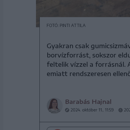
FOTÓ: PINTI ATTILA
Gyakran csak gumicsizmáva
borvízforrást, sokszor eldu
feltelik vízzel a forrásná
emiatt rendszeresen ellenőr
Barabás Hajnal
2024. október 11., 11:59
202