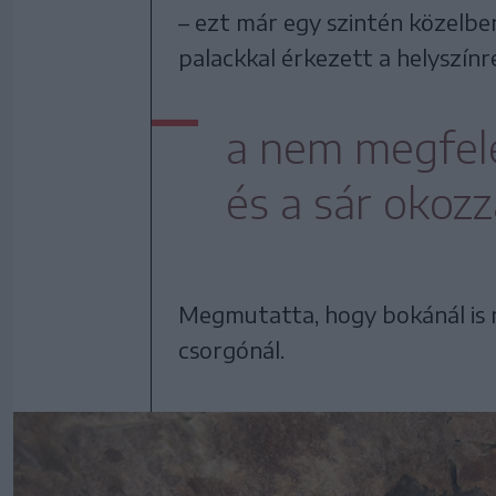
– ezt már egy szintén közelbe
palackkal érkezett a helyszínr
a nem megfele
és a sár okoz
Megmutatta, hogy bokánál is m
csorgónál.