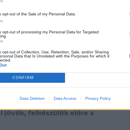
In
o opt-out of the Sale of my Personal Data.
In
to opt-out of processing my Personal Data for Targeted
ing.
In
o opt-out of Collection, Use, Retention, Sale, and/or Sharing
ersonal Data that Is Unrelated with the Purposes for which it
lected.
Out
CONFIRM
megbecsülni” – morfondírozott. Hozzátette,
el legtöbbször a lefolyó.
Data Deletion
Data Access
Privacy Policy
l jövők, felkészülök előre a