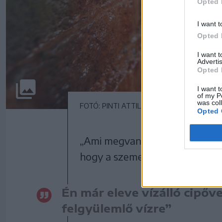
Opted 
I want t
Opted 
I want 
Advertis
Opted 
I want t
of my P
was col
FOTÓ: PINTI ATTILA
Opted 
„Ami megvan, azt nem tudjuk 
hogy a szemetelés miatt dugul 
Én már eleve vízálló cipőve
felgyülemlő vízre”