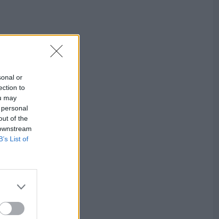
sonal or
ection to
ou may
 personal
out of the
 downstream
B’s List of