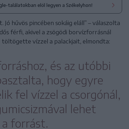
ogle-találatokban elöl legyen a Székelyhon!
. Jó hűvös pincében sokáig eláll” – válaszolta
dős férfi, akivel a zsögödi borvízforrásnál
töltögette vízzel a palackjait, elmondta:
forráshoz, és az utóbbi
pasztalta, hogy egyre
ik fel vízzel a csorgónál,
gumicsizmával lehet
a forrást.