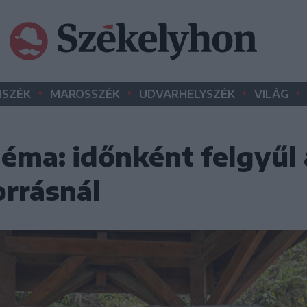
•
•
•
•
SZÉK
MAROSSZÉK
UDVARHELYSZÉK
VILÁG
éma: időnként felgyűl 
orrásnál