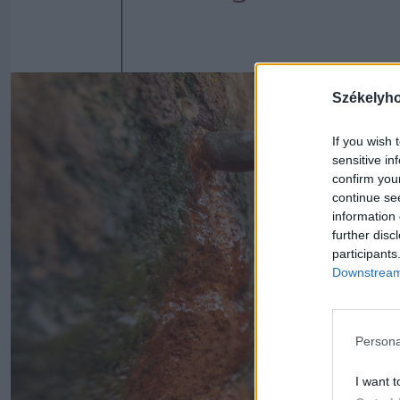
Székelyh
If you wish 
sensitive in
confirm you
continue se
information 
further disc
participants
Downstream 
Persona
I want t