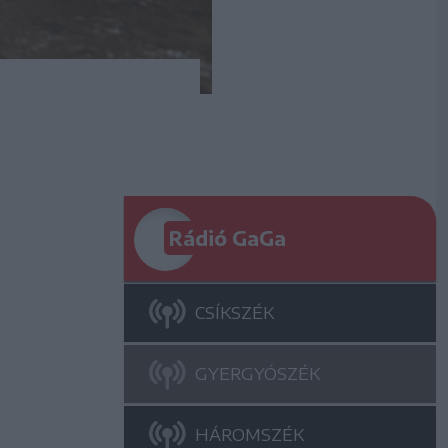
Rádió GaGa
CSÍKSZÉK
GYERGYÓSZÉK
HÁROMSZÉK