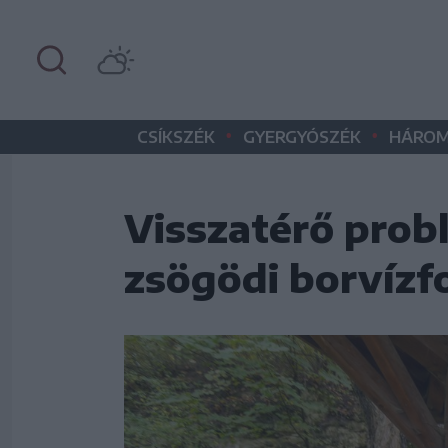
•
•
CSÍKSZÉK
GYERGYÓSZÉK
HÁROM
Visszatérő probl
zsögödi borvízf