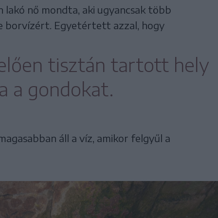
n lakó nő mondta, aki ugyancsak több
e borvízért. Egyetértett azzal, hogy
lően tisztán tartott hely
za a gondokat.
agasabban áll a víz, amikor felgyűl a