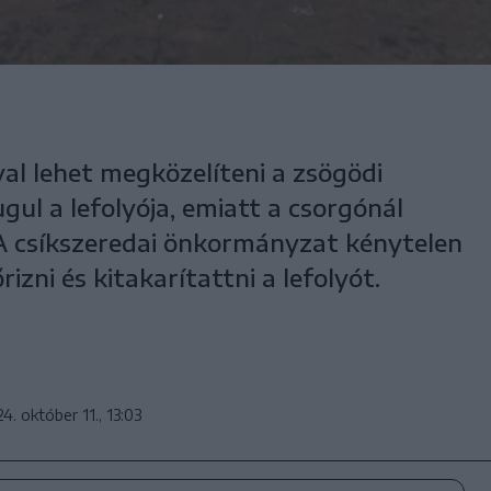
l lehet megközelíteni a zsögödi
gul a lefolyója, emiatt a csorgónál
l. A csíkszeredai önkormányzat kénytelen
izni és kitakarítattni a lefolyót.
4. október 11., 13:03