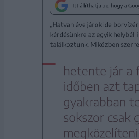
Itt állíthatja be, hogy a Go
„Hatvan éve járok ide borvízért
kérdésünkre az egyik helybéli i
találkoztunk. Miközben szerre 
hetente jár a 
időben azt ta
gyakrabban tel
sokszor csak 
megközelíteni 