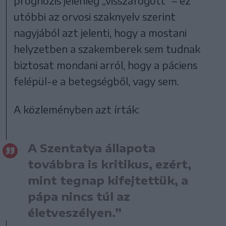
prognózis jelenleg „visszafogott” – ez
utóbbi az orvosi szaknyelv szerint
nagyjából azt jelenti, hogy a mostani
helyzetben a szakemberek sem tudnak
biztosat mondani arról, hogy a páciens
felépül-e a betegségből, vagy sem.
A közleményben azt írták:
A Szentatya állapota
továbbra is kritikus, ezért,
mint tegnap kifejtettük, a
pápa nincs túl az
életveszélyen.”