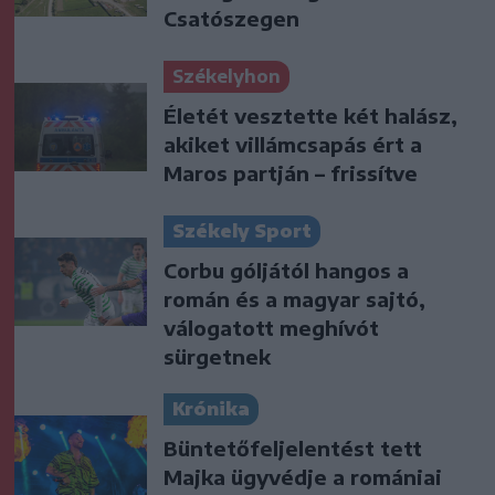
Csatószegen
Székelyhon
Életét vesztette két halász,
akiket villámcsapás ért a
Maros partján – frissítve
Székely Sport
Corbu góljától hangos a
román és a magyar sajtó,
válogatott meghívót
sürgetnek
Krónika
Büntetőfeljelentést tett
Majka ügyvédje a romániai