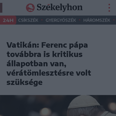
•
•
•
24H
CSÍKSZÉK
GYERGYÓSZÉK
HÁROMSZÉK
Vatikán: Ferenc pápa
továbbra is kritikus
állapotban van,
vérátömlesztésre volt
szüksége