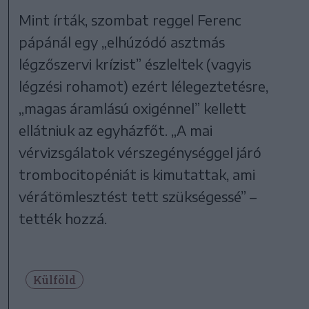
Mint írták, szombat reggel Ferenc
pápánál egy „elhúzódó asztmás
légzőszervi krízist” észleltek (vagyis
légzési rohamot) ezért lélegeztetésre,
„magas áramlású oxigénnel” kellett
ellátniuk az egyházfőt. „A mai
vérvizsgálatok vérszegénységgel járó
trombocitopéniát is kimutattak, ami
vérátömlesztést tett szükségessé” –
tették hozzá.
Külföld