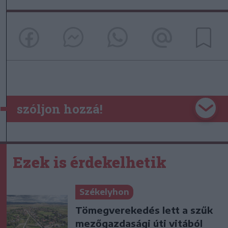
szóljon hozzá!
Ezek is érdekelhetik
Székelyhon
Tömegverekedés lett a szűk
mezőgazdasági úti vitából