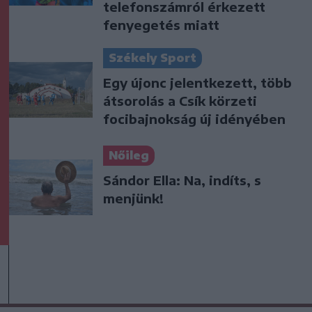
telefonszámról érkezett
fenyegetés miatt
Székely Sport
Egy újonc jelentkezett, több
átsorolás a Csík körzeti
focibajnokság új idényében
Nőileg
Sándor Ella: Na, indíts, s
menjünk!