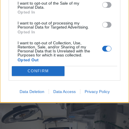
I want to opt-out of the Sale of my
Personal Data.
Opted In
I want to opt-out of processing my
2026. augusztus 06., csütörtök
Personal Data for Targeted Advertising.
Bolojan szerint négy éve a
Opted In
közlekedési minisztériumnál van
I want to opt-out of Collection, Use,
Retention, Sale, and/or Sharing of my
egy projekt, ami a Duna
Personal Data that Is Unrelated with the
Purposes for which it was collected.
vízhozamának növelését segítené
Opted Out
elő
CONFIRM
Data Deletion
Data Access
Privacy Policy