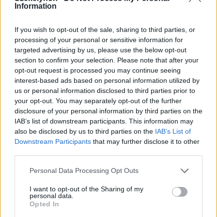
2026. augusztus 06., csütörtök
Information
Villamosenergia-válság
enyhítéséről szóló intézkedéseket
If you wish to opt-out of the sale, sharing to third parties, or
processing of your personal or sensitive information for
fogadott el a kormány
targeted advertising by us, please use the below opt-out
section to confirm your selection. Please note that after your
opt-out request is processed you may continue seeing
interest-based ads based on personal information utilized by
us or personal information disclosed to third parties prior to
your opt-out. You may separately opt-out of the further
disclosure of your personal information by third parties on the
IAB’s list of downstream participants. This information may
also be disclosed by us to third parties on the
IAB’s List of
Downstream Participants
that may further disclose it to other
third parties.
Personal Data Processing Opt Outs
I want to opt-out of the Sharing of my
personal data.
Opted In