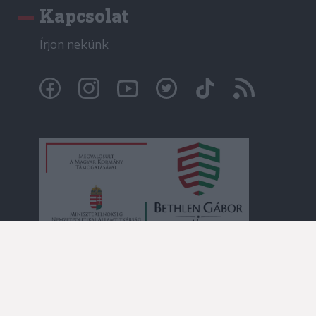
Kapcsolat
Írjon nekünk
© Székelyhon.ro 2009-2026
Minden jog fenntartva!