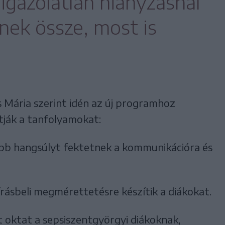
 igazolatlan hiányzásnál
nek össze, most is
.
iss Mária szerint idén az új programhoz
tják a tanfolyamokat:
bb hangsúlyt fektetnek a kommunikációra és
írásbeli megmérettetésre készítik a diákokat.
t oktat a sepsiszentgyörgyi diákoknak,