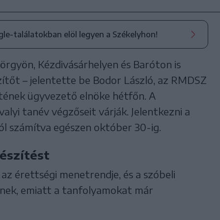
ogle-találatokban elöl legyen a Székelyhon!
rgyön, Kézdivásárhelyen és Baróton is
szítőt – jelentette be Bodor László, az RMDSZ
tének ügyvezető elnöke hétfőn. A
avalyi tanév végzőseit várják. Jelentkezni a
ól számítva egészen október 30-ig.
észítést
 az érettségi menetrendje, és a szóbeli
nek, emiatt a tanfolyamokat már