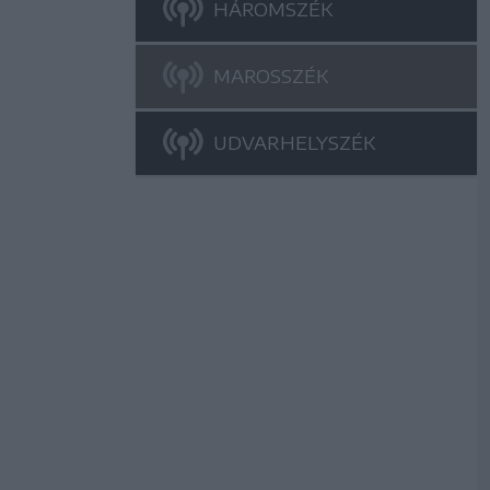
HÁROMSZÉK
MAROSSZÉK
UDVARHELYSZÉK