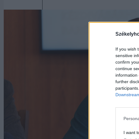
Székelyh
If you wish 
sensitive in
confirm you
continue se
information 
further disc
participants
Downstream 
Persona
I want t