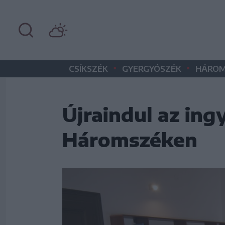
•
•
CSÍKSZÉK
GYERGYÓSZÉK
HÁROM
Újraindul az ing
Háromszéken