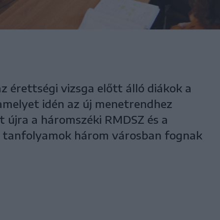
 érettségi vizsga előtt álló diákok a
amelyet idén az új menetrendhez
t újra a háromszéki RMDSZ és a
A tanfolyamok három városban fognak