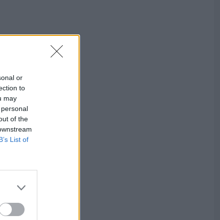
sonal or
ection to
ou may
 personal
out of the
 downstream
B’s List of