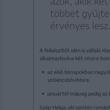
azok, akik két
többet gyűjte
érvényes lesz
A felkészítőt idén is vállaló K
alkalmazkodva két részre bon
az első hónapokban nagyo
szókincsbővítésre,
januártól májusig pedig az 
Szép Helga, aki szintén román