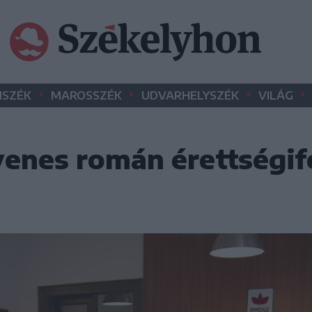
•
•
•
•
SZÉK
MAROSSZÉK
UDVARHELYSZÉK
VILÁG
yenes román érettségif