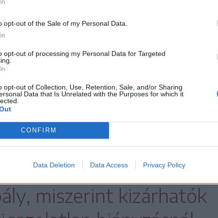
In
o opt-out of the Sale of my Personal Data.
In
to opt-out of processing my Personal Data for Targeted
ing.
In
gyvezető elnöke
o opt-out of Collection, Use, Retention, Sale, and/or Sharing
ersonal Data that Is Unrelated with the Purposes for which it
lected.
Out
avaly 307 diáknak biztosítottak tizenkét
CONFIRM
artott felkészítőt, azonban idén jóval
att több alkalomra kell számítani.
Data Deletion
Data Access
Privacy Policy
ály, miszerint kizárhatók