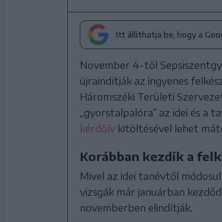
Itt állíthatja be, hogy a Go
November 4-től Sepsiszentgyö
újraindítják az ingyenes felké
Háromszéki Területi Szerveze
„gyorstalpalóra” az idei és a t
kérdőív
kitöltésével lehet mát
Korábban kezdik a felk
Mivel az idei tanévtől módosul
vizsgák már januárban kezdőd
novemberben elindítják.