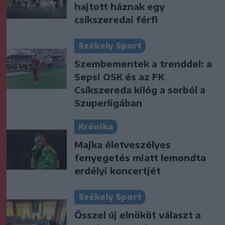
hajtott háznak egy
csíkszeredai férfi
Székely Sport
Szembementek a trenddel: a
Sepsi OSK és az FK
Csíkszereda kilóg a sorból a
Szuperligában
Krónika
Majka életveszélyes
fenyegetés miatt lemondta
erdélyi koncertjét
Székely Sport
Ősszel új elnököt választ a