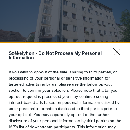
Székelyhon -
Do Not Process My Personal
Information
If you wish to opt-out of the sale, sharing to third parties, or
2026. augusztus 05., szerda
processing of your personal or sensitive information for
Agresszió, tartozások és javítások
targeted advertising by us, please use the below opt-out
section to confirm your selection. Please note that after your
a székelyudvarhelyi szociális
opt-out request is processed you may continue seeing
tömbházakban
interest-based ads based on personal information utilized by
us or personal information disclosed to third parties prior to
your opt-out. You may separately opt-out of the further
disclosure of your personal information by third parties on the
IAB’s list of downstream participants. This information may