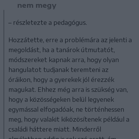
nem megy
– részletezte a pedagógus.
Hozzátette, erre a problémára az jelenti a
megoldást, ha a tanárok útmutatót,
módszereket kapnak arra, hogy olyan
hangulatot tudjanak teremteni az
óráikon, hogy a gyerekek jól érezzék
magukat. Ehhez még arra is szükség van,
hogy a közösségeken belül legyenek
egymással elfogadóak, ne történhessen
meg, hogy valakit kiközösítenek például a
családi háttere miatt. Minderről
elméletben eddig is sok szó esett, ám