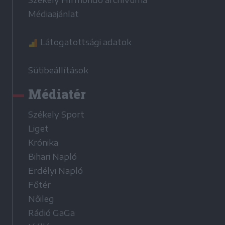
Székely Hírmondó archívuma
Médiaajánlat
Látogatottsági adatok
Sütibeállítások
Médiatér
Székely Sport
Liget
Krónika
Bihari Napló
Erdélyi Napló
Főtér
Nőileg
Rádió GaGa