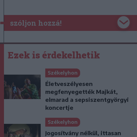
szóljon hozzá!
Ezek is érdekelhetik
Székelyhon
Életveszélyesen
megfenyegették Majkát,
elmarad a sepsiszentgyörgyi
koncertje
Székelyhon
Jogosítvány nélkül, ittasan