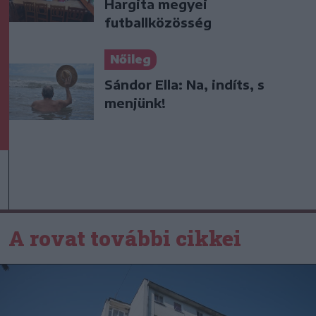
Hargita megyei
futballközösség
Nőileg
Sándor Ella: Na, indíts, s
menjünk!
A rovat további cikkei