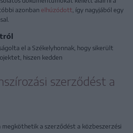
csolatos dokumentumokat kellett aláírni a
Utóbbi azonban
elhúzódott
, így nagyjából egy
sal.
tról
golta el a Székelyhonnak, hogy sikerült
ojektet, hiszen kedden
anszírozási szerződést a
n megköthetik a szerződést a közbeszerzési