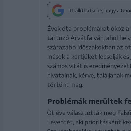
Itt állíthatja be, hogy a Go
Évek óta problémákat okoz a 
tartozó Árvátfalván, ahol hely
szárazabb időszakokban az ott
mások a kertjüket locsolják és 
számos vitát is eredményezett
hivatalnak, kérve, találjanak
történt meg.
Problémák merültek fe
Öt éve választották meg Fels
Leventét, aki prioritásként ke