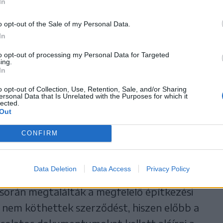
ra,
In
o opt-out of the Sale of my Personal Data.
 is kell létesíteni.
In
atot adott le a polgármesteri hivatal az
to opt-out of processing my Personal Data for Targeted
ing.
ol 3,8 millió lejes támogatást ítéltek meg
In
o opt-out of Collection, Use, Retention, Sale, and/or Sharing
ersonal Data that Is Unrelated with the Purposes for which it
lected.
Out
blémák merültek fel, hiszen a tervezetthez
álni a víztartály elhelyezésére. Ezt végül úgy
CONFIRM
birtokosságtól sajátítottak ki területet.
Data Deletion
Data Access
Privacy Policy
 kivitelezési tervei, valamint lezajlott a
y során megtalálták a megfelelő építkezési
n nem köthettek szerződést, hiszen előbb a