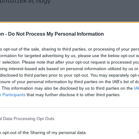
ntötték el, hogy
gionális szolgáltató által
on -
Do Not Process My Personal Information
székelyudvarhelyi
to opt-out of the sale, sharing to third parties, or processing of your per
l csatlakoztatni a
formation for targeted advertising by us, please use the below opt-out s
r selection. Please note that after your opt-out request is processed y
asztóit.
eing interest-based ads based on personal information utilized by us or
disclosed to third parties prior to your opt-out. You may separately opt-
losure of your personal information by third parties on the IAB’s list of
. This information may also be disclosed by us to third parties on the
IA
Participants
that may further disclose it to other third parties.
rint ehhez:
l Data Processing Opt Outs
i vezetéket kell a földbe helyezni,
o opt-out of the Sharing of my personal data.