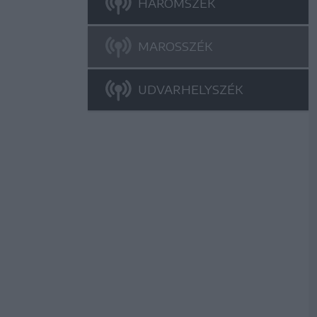
HÁROMSZÉK
MAROSSZÉK
UDVARHELYSZÉK