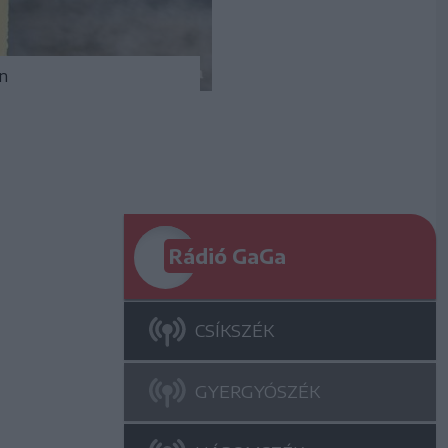
an
Rádió GaGa
CSÍKSZÉK
GYERGYÓSZÉK