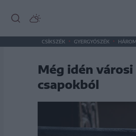
•
•
CSÍKSZÉK
GYERGYÓSZÉK
HÁROM
Még idén városi 
csapokból