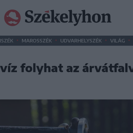
•
•
•
•
SZÉK
MAROSSZÉK
UDVARHELYSZÉK
VILÁG
víz folyhat az árvátfal