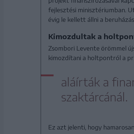
projekt finanszírozásával kap
fejlesztési minisztériumban. 
évig le kellett állni a beruházás
Kimozdultak a holtpon
Zsombori Levente örömmel újsá
kimozdítani a holtpontról a pr
aláírták a fin
szaktárcánál.
Ez azt jelenti, hogy hamarosa