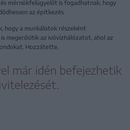
l és mérnökfelügyelőt is fogadhatnak, hogy
dődhessen az építkezés.
uk, hogy a munkálatok részeként
 is megerősítik az ivóvízhálózatot, ahol az
ondokat. Hozzátette,
vel már idén befejezhetik
vitelezését.