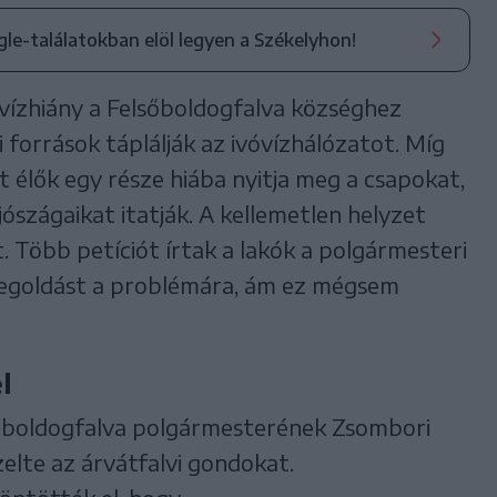
ogle-találatokban elöl legyen a Székelyhon!
vízhiány a Felsőboldogfalva községhez
i források táplálják az ivóvízhálózatot. Míg
 élők egy része hiába nyitja meg a csapokat,
jószágaikat itatják. A kellemetlen helyzet
. Több petíciót írtak a lakók a polgármesteri
 megoldást a problémára, ám ez mégsem
l
őboldogfalva polgármesterének Zsombori
zelte az árvátfalvi gondokat.