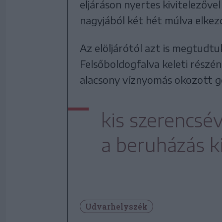
eljáráson nyertes kivitelezőve
nagyjából két hét múlva elkez
Az elöljárótól azt is megtudt
Felsőboldogfalva keleti részén
alacsony víznyomás okozott g
kis szerencsé
a beruházás ki
Udvarhelyszék