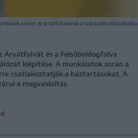
rdaniuk a vizet az árvátfalviaknak a szárazabb időszakokb
 Árvátfalvát és a Felsőboldogfalva
zhálózat kiépítése. A munkálatok során a
rre csatlakoztatják a háztartásokat. A
zárul a megvalósítás.
nd