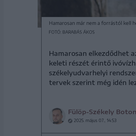
Hamarosan már nem a forrástól kell ho
FOTÓ: BARABÁS ÁKOS
Hamarosan elkezdődhet az
keleti részét érintő ivóví
székelyudvarhelyi rendsze
tervek szerint még idén le
Fülöp-Székely Boto
2025. május 07., 14:53