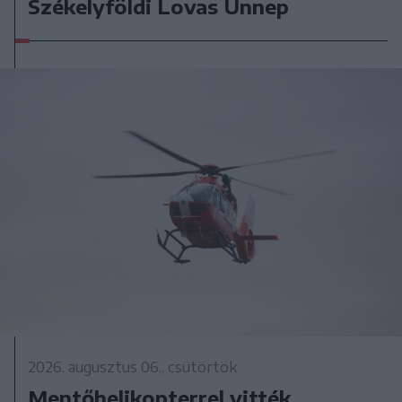
Székelyföldi Lovas Ünnep
2026. augusztus 06., csütörtök
Mentőhelikopterrel vitték