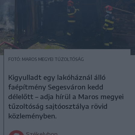
FOTÓ: MAROS MEGYEI TŰZOLTÓSÁG
Kigyulladt egy lakóháznál álló
faépítmény Segesváron kedd
délelőtt – adja hírül a Maros megyei
tűzoltóság sajtóosztálya rövid
közleményben.
Székelyhon