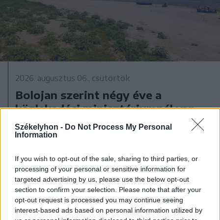
2026. augusztus 06., csütörtök
Bolojan szerint négy éve a
közlekedési minisztériumnál van
egy projekt, ami a Duna
Székelyhon -
Do Not Process My Personal
vízhozamának növelését segítené
Information
elő
If you wish to opt-out of the sale, sharing to third parties, or
processing of your personal or sensitive information for
targeted advertising by us, please use the below opt-out
section to confirm your selection. Please note that after your
opt-out request is processed you may continue seeing
interest-based ads based on personal information utilized by