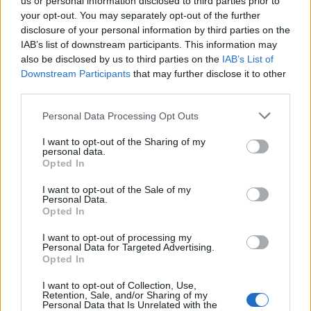
us or personal information disclosed to third parties prior to
your opt-out. You may separately opt-out of the further
disclosure of your personal information by third parties on the
IAB’s list of downstream participants. This information may
also be disclosed by us to third parties on the
IAB’s List of
Downstream Participants
that may further disclose it to other
third parties.
Personal Data Processing Opt Outs
I want to opt-out of the Sharing of my
personal data.
Opted In
I want to opt-out of the Sale of my
Personal Data.
2026. augusztus 06., csütörtök
Opted In
Elvégezték az első
I want to opt-out of processing my
robotasszisztált urológiai műtétet
Personal Data for Targeted Advertising.
Opted In
Csíkszeredában
I want to opt-out of Collection, Use,
Retention, Sale, and/or Sharing of my
Personal Data that Is Unrelated with the