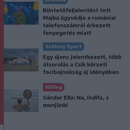
Büntetőfeljelentést tett
Majka ügyvédje a romániai
telefonszámról érkezett
fenyegetés miatt
Székely Sport
Egy újonc jelentkezett, több
átsorolás a Csík körzeti
focibajnokság új idényében
Nőileg
Sándor Ella: Na, indíts, s
menjünk!