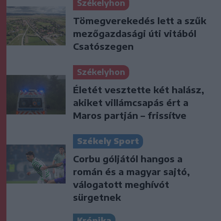
Székelyhon
Tömegverekedés lett a szűk
mezőgazdasági úti vitából
Csatószegen
Székelyhon
Életét vesztette két halász,
akiket villámcsapás ért a
Maros partján – frissítve
Székely Sport
Corbu góljától hangos a
román és a magyar sajtó,
válogatott meghívót
sürgetnek
Krónika