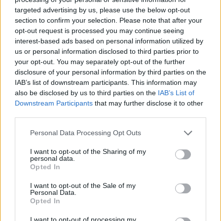
targeted advertising by us, please use the below opt-out
section to confirm your selection. Please note that after your
Hasznos
opt-out request is processed you may continue seeing
interest-based ads based on personal information utilized by
Impresszum
us or personal information disclosed to third parties prior to
your opt-out. You may separately opt-out of the further
Szerzői jogok
disclosure of your personal information by third parties on the
Adatvédelmi tájékoztató
IAB’s list of downstream participants. This information may
Cookie-kezelési tájékoztató
also be disclosed by us to third parties on the
IAB’s List of
Downstream Participants
that may further disclose it to other
Hozzászólási szabályzat
third parties.
Nyomtatott lapjaink archívuma
Székely Hírmondó archívuma
Personal Data Processing Opt Outs
Médiaajánlat
I want to opt-out of the Sharing of my
personal data.
Opted In
Látogatottsági adatok
I want to opt-out of the Sale of my
Personal Data.
Sütibeállítások
Opted In
I want to opt-out of processing my