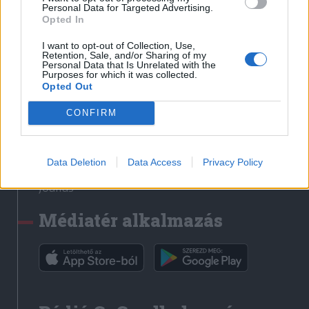
Médiatér
Personal Data for Targeted Advertising.
Opted In
Székely Sport
I want to opt-out of Collection, Use,
Liget
Retention, Sale, and/or Sharing of my
Personal Data that Is Unrelated with the
Krónika
Purposes for which it was collected.
Opted Out
Bihari Napló
Erdélyi Napló
CONFIRM
Főtér
Nőileg
Data Deletion
Data Access
Privacy Policy
Rádió GaGa
Jóállás
Médiatér alkalmazás