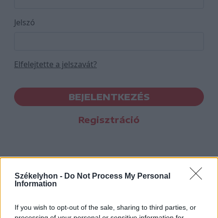
Jelszó
Elfelejtette a jelszavát?
BEJELENTKEZÉS
Regisztráció
Székelyhon -
Do Not Process My Personal
Information
If you wish to opt-out of the sale, sharing to third parties, or
processing of your personal or sensitive information for