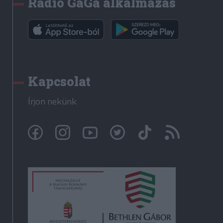
Rádió GaGa alkalmazás
Kapcsolat
Írjon nekünk