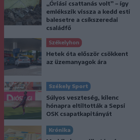
„Óriási csattanás volt” – így
emlékszik vissza a kedd esti
balesetre a csíkszeredai
családfő
Székelyhon
Hetek óta először csökkent
az üzemanyagok ára
Székely Sport
Súlyos veszteség, kilenc
hónapra eltiltották a Sepsi
OSK csapatkapitányát
Krónika