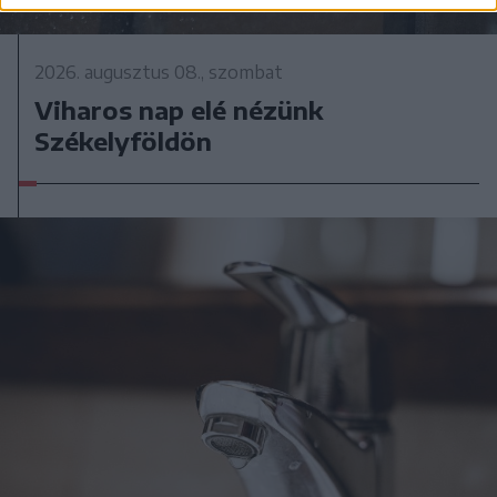
2026. augusztus 08., szombat
Viharos nap elé nézünk
Székelyföldön