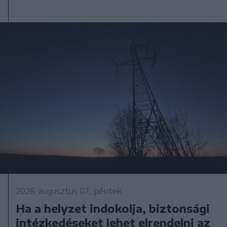
2026. augusztus 07., péntek
Ha a helyzet indokolja, biztonsági
intézkedéseket lehet elrendelni az