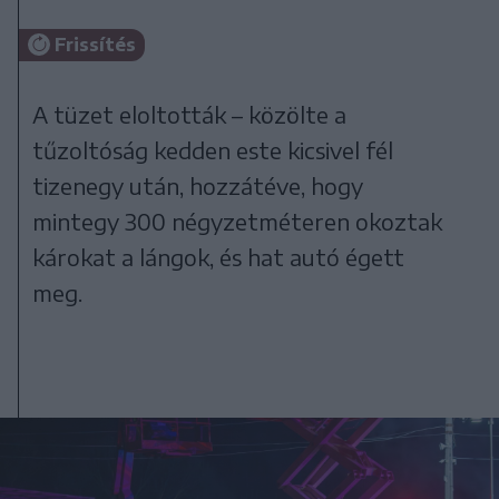
Frissítés
A tüzet eloltották – közölte a
tűzoltóság kedden este kicsivel fél
tizenegy után, hozzátéve, hogy
mintegy 300 négyzetméteren okoztak
károkat a lángok, és hat autó égett
meg.