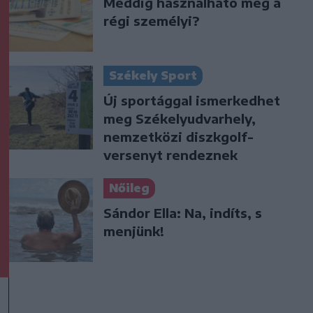
Meddig használható még a
régi személyi?
Székely Sport
Új sportággal ismerkedhet
meg Székelyudvarhely,
nemzetközi diszkgolf-
versenyt rendeznek
Nőileg
Sándor Ella: Na, indíts, s
menjünk!