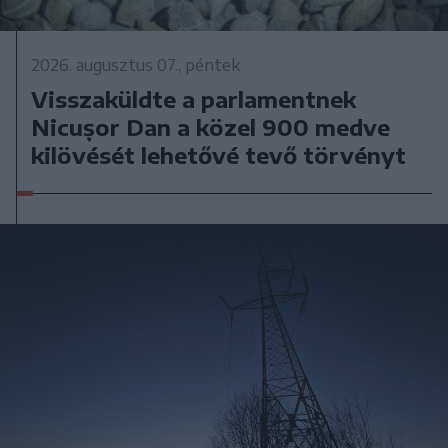
2026. augusztus 07., péntek
Visszaküldte a parlamentnek
Nicușor Dan a közel 900 medve
kilövését lehetővé tevő törvényt