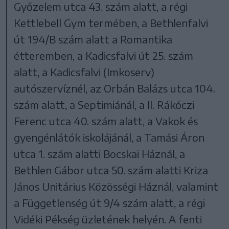
Győzelem utca 43. szám alatt, a régi
Kettlebell Gym termében, a Bethlenfalvi
út 194/B szám alatt a Romantika
étteremben, a Kadicsfalvi út 25. szám
alatt, a Kadicsfalvi (Imkoserv)
autószervíznél, az Orbán Balázs utca 104.
szám alatt, a Septimiánál, a II. Rákóczi
Ferenc utca 40. szám alatt, a Vakok és
gyengénlátók iskolájánál, a Tamási Áron
utca 1. szám alatti Bocskai Háznál, a
Bethlen Gábor utca 50. szám alatti Kriza
János Unitárius Közösségi Háznál, valamint
a Függetlenség út 9/4 szám alatt, a régi
Vidéki Pékség üzletének helyén. A fenti