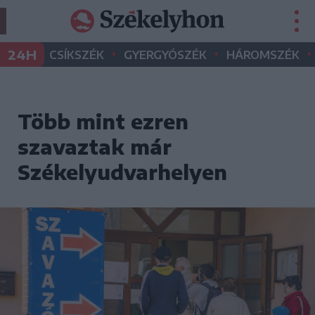
•
•
•
24H
CSÍKSZÉK
GYERGYÓSZÉK
HÁROMSZÉK
Több mint ezren
szavaztak már
Székelyudvarhelyen