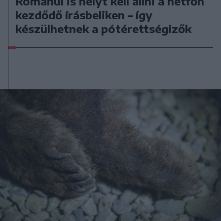
Románul is helyt kell állni a hétfőn
kezdődő írásbeliken – így
készülhetnek a pótérettségizők