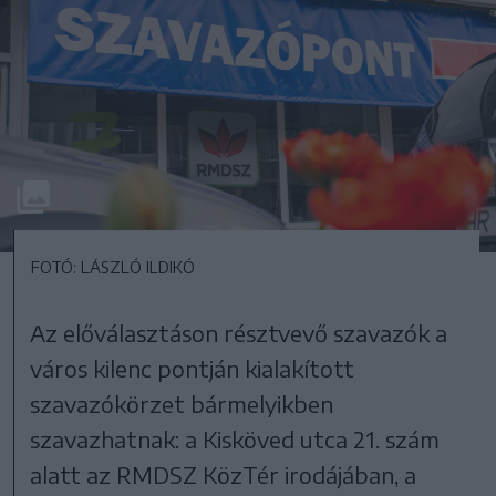
FOTÓ: LÁSZLÓ ILDIKÓ
Az előválasztáson résztvevő szavazók a
város kilenc pontján kialakított
szavazókörzet bármelyikben
szavazhatnak: a Kisköved utca 21. szám
alatt az RMDSZ KözTér irodájában, a