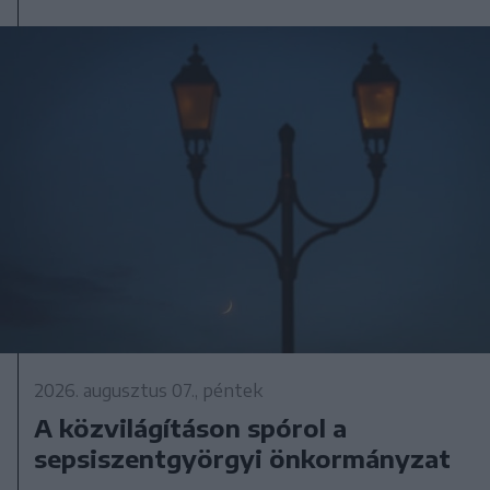
2026. augusztus 07., péntek
A közvilágításon spórol a
sepsiszentgyörgyi önkormányzat