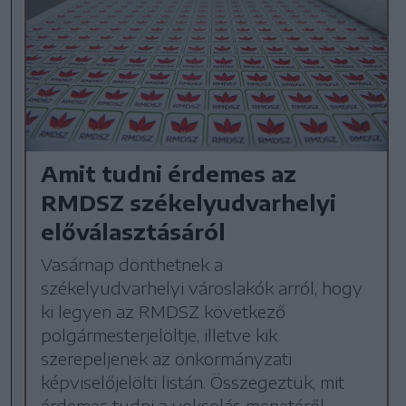
Amit tudni érdemes az
RMDSZ székelyudvarhelyi
előválasztásáról
Vasárnap dönthetnek a
székelyudvarhelyi városlakók arról, hogy
ki legyen az RMDSZ következő
polgármesterjelöltje, illetve kik
szerepeljenek az önkormányzati
képviselőjelölti listán. Összegeztük, mit
érdemes tudni a voksolás menetéről,